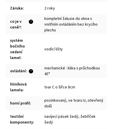
Záruka
:
2 roky
kompletní žaluzie do okna s
co je v
?
vnitřním ovládáním bez krycího
ceně?
:
plechu
systém
bočního
vodící lišty
vedení
lamel
:
mechanické : klika s průchodkou
ovládání
:
?
45°
hliníková
tvar C o šířce 8cm
lamela
:
pozinkovaný, ve tvaru U, otevřený
horní profil
:
dolů
textilní
navíjecí pásek šedý, žebříček
komponenty
:
šedý