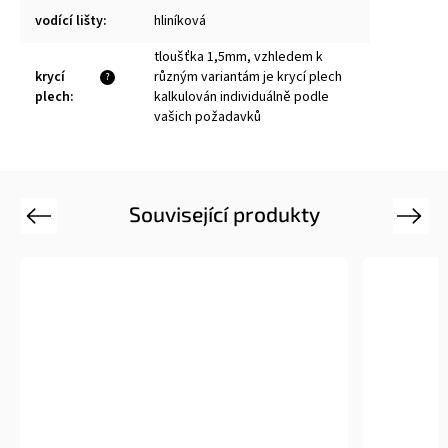
vodící lišty
:
hliníková
tloušťka 1,5mm, vzhledem k
krycí
různým variantám je krycí plech
?
plech
:
kalkulován individuálně podle
vašich požadavků
Související produkty
Previous
Next