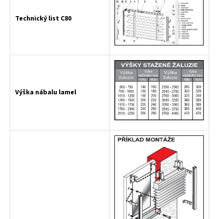
Technický list C80
Výška nábalu lamel