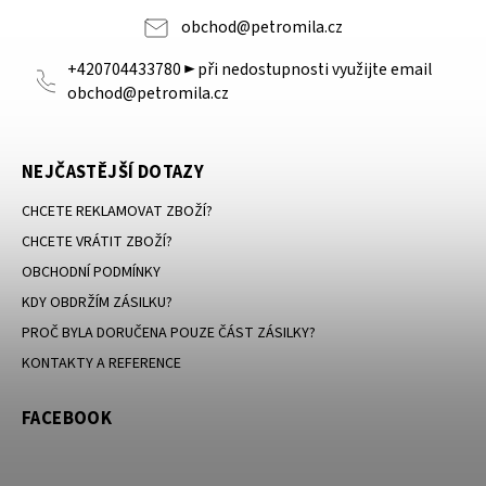
obchod
@
petromila.cz
+420704433780 ► při nedostupnosti využijte email
obchod@petromila.cz
NEJČASTĚJŠÍ DOTAZY
CHCETE REKLAMOVAT ZBOŽÍ?
CHCETE VRÁTIT ZBOŽÍ?
OBCHODNÍ PODMÍNKY
KDY OBDRŽÍM ZÁSILKU?
PROČ BYLA DORUČENA POUZE ČÁST ZÁSILKY?
KONTAKTY A REFERENCE
FACEBOOK