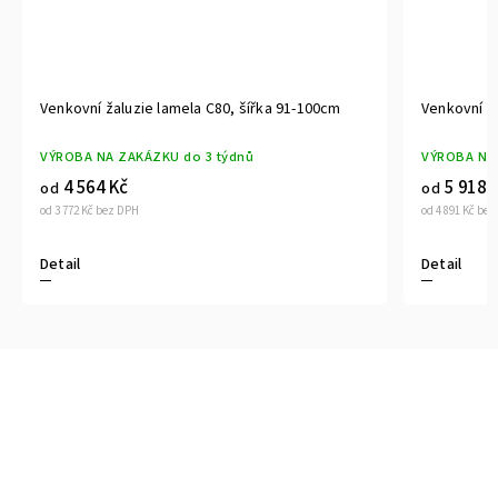
Venkovní žaluzie lamela C80, šířka 91-100cm
Venkovní ž
VÝROBA NA ZAKÁZKU do 3 týdnů
VÝROBA NA 
4 564 Kč
5 918 
od
od
od 3 772 Kč bez DPH
od 4 891 Kč be
Detail
Detail