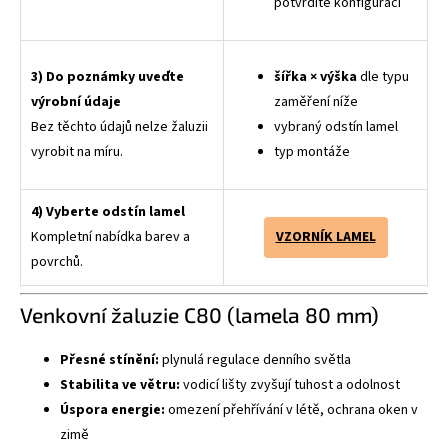
potvrdíte konfiguraci
3) Do poznámky uveďte
šířka × výška
dle typu
výrobní údaje
zaměření níže
Bez těchto údajů nelze žaluzii
vybraný odstín lamel
vyrobit na míru.
typ montáže
4) Vyberte odstín lamel
Kompletní nabídka barev a
VZORNÍK LAMEL
povrchů.
Venkovní žaluzie C80 (lamela 80 mm)
Přesné stínění:
plynulá regulace denního světla
Stabilita ve větru:
vodicí lišty zvyšují tuhost a odolnost
Úspora energie:
omezení přehřívání v létě, ochrana oken v
zimě