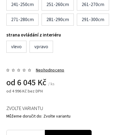
241-250cm
251-260cm
261-270cm
271-280cm
281-290cm
291-300cm
strana ovládání z interiéru
vlevo
vpravo
Neohodnoceno
od
6 045 Kč
/ ks
od
4 996 Kč
bez DPH
ZVOLTE VARIANTU
Můžeme doručit do:
Zvolte variantu