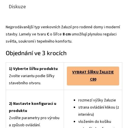
Diskuze
Nejprodávanější typ venkovních žaluzií pro rodinné domy i moderní
stavby. Lamely ve tvaru
C
o šířce
8 cm
umožňují plynulou regulaci
světla, soukromí i tepelného komfortu.
Objednání ve 3 krocích
1) Vyberte šířku produktu
VYBRAT ŠÍŘKU ŽALUZIE
Zvolte variantu podle šířky
C80
stavebního otvoru.
rozmezí výšky žaluzie
2) Nastavte konfiguraci u
strana ovládání klikou (z
produktu
interiéru)
Zvolíte parametry pro výrobu
vložením do košíku
a způsob ovládání.