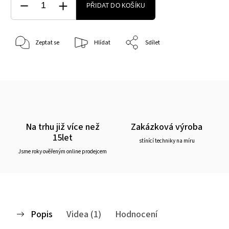
PŘIDAT DO KOŠÍKU
Zeptat se
Hlídat
Sdílet
Na trhu již více než
Zakázková výroba
15let
stínící techniky na míru
Jsme roky ověřeným online prodejcem
Popis
Videa (1)
Hodnocení