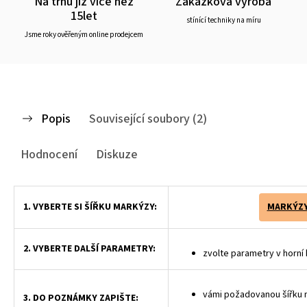
Na trhu již více než
Zakázková výroba
15let
stínící techniky na míru
Jsme roky ověřeným online prodejcem
Popis
Související soubory (2)
Hodnocení
Diskuze
1. VYBERTE SI ŠÍŘKU MARKÝZY:
MARKÝZY
2. VYBERTE DALŠÍ PARAMETRY:
zvolte parametry v horní 
vámi požadovanou šířku
3. DO POZNÁMKY ZAPIŠTE: