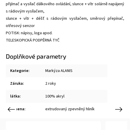
přijímač a vysílač dálkového ovládání, slunce + vítr solárně napájený
s rádiovým vysílačem,
slunce + vítr + déšť s rádiovým vysílačem, směrový přepínač,
otřesový senzor
POTISK: nápisy, loga apod.
TELESKOPICKÁ PODPĚRNÁ TYČ
Doplňkové parametry
Kategorie
:
Markýza ALANIS
Záruka
:
2 roky
látka
:
100% akryl
ramena
:
extrudovaný zpevněný hliník
Previous
Next