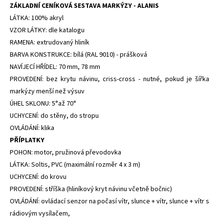
ZÁKLADNÍ CENÍKOVÁ SESTAVA MARKÝZY - ALANIS
LÁTKA: 100% akryl
VZOR LÁTKY: dle katalogu
RAMENA: extrudovaný hliník
BARVA KONSTRUKCE: bílá (RAL 9010) - prášková
NAVÍJECÍ HŘÍDEL: 70 mm, 78 mm
PROVEDENÍ: bez krytu návinu, criss-cross - nutné, pokud je šířka
markýzy menší než výsuv
ÚHEL SKLONU: 5°až 70°
UCHYCENÍ: do stěny, do stropu
OVLÁDÁNÍ: klika
PŘÍPLATKY
POHON: motor, pružinová převodovka
LÁTKA: Soltis, PVC (maximální rozměr 4 x 3 m)
UCHYCENÍ: do krovu
PROVEDENÍ: stříška (hliníkový kryt návinu včetně bočnic)
OVLÁDÁNÍ: ovládací senzor na počasí vítr, slunce + vítr, slunce + vítr s
rádiovým vysílačem,