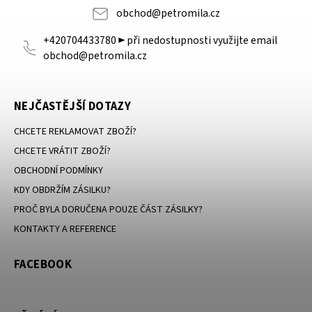
obchod
@
petromila.cz
+420704433780 ► při nedostupnosti využijte email
obchod@petromila.cz
NEJČASTĚJŠÍ DOTAZY
CHCETE REKLAMOVAT ZBOŽÍ?
CHCETE VRÁTIT ZBOŽÍ?
OBCHODNÍ PODMÍNKY
KDY OBDRŽÍM ZÁSILKU?
PROČ BYLA DORUČENA POUZE ČÁST ZÁSILKY?
KONTAKTY A REFERENCE
FACEBOOK