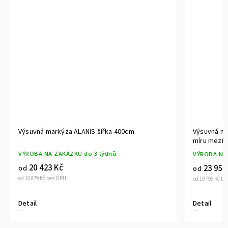
Výsuvná markýza ALANIS šířka 400cm
Výsuvná ma
míru mezi 
VÝROBA NA ZAKÁZKU do 3 týdnů
VÝROBA NA 
20 423 Kč
23 953
od
od
od 16 879 Kč bez DPH
od 19 796 Kč b
Detail
Detail