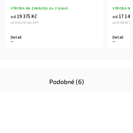
VÝROBA NA ZAKÁZKU do 3 týdnů
VÝROBA NA 
19 375 Kč
17 143
od
od
od 16 012 Kč bez DPH
od 14 168 Kč b
Detail
Detail
Podobné (6)