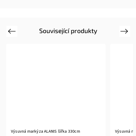
Související produkty
Previous
Next
Výsuvná markýza ALANIS šířka 330cm
Výsuvná ma