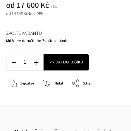
od
17 600 Kč
/ ks
od
14 545 Kč
bez DPH
ZVOLTE VARIANTU
Můžeme doručit do:
Zvolte variantu
PŘIDAT DO KOŠÍKU
Zeptat se
Hlídat
Sdílet