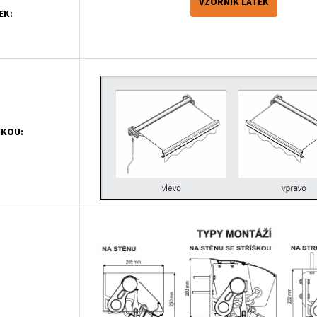
VZORNÍK LÁTEK
EK:
IKOU: