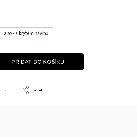
ano - s krytem návinu
PŘIDAT DO KOŠÍKU
lídat
Sdílet