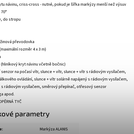
tu návinu, criss-cross - nutné, pokud je šířka markýzy menší než výsuv
 70°
, do stropu
užinová převodovka
(maximální rozměr 4 x 3 m)
u
(hliníkový kryt návinu včetně bočnic)
senzor na počasí vítr, slunce + vítr, slunce + vítr s rádiovým vysílačem,
dálkového ovládání, slunce + vítr solárně napájený s rádiovým vysílačem,
šť s rádiovým vysílačem, směrový přepínač, otřesový senzor
ga apod.
DPĚRNÁ TYČ
kové parametry
e
:
Markýza ALANIS