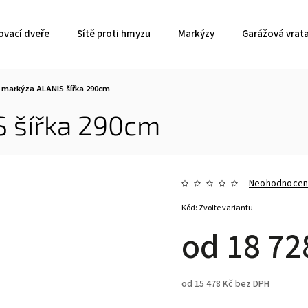
ovací dveře
Sítě proti hmyzu
Markýzy
Garážová vrat
 markýza ALANIS šířka 290cm
 šířka 290cm
Neohodnoce
Kód:
Zvolte variantu
od
18 72
od
15 478 Kč
bez DPH