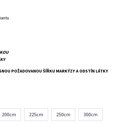
iantu
IKOU
ŠKY
SNOU POŽADOVANOU ŠÍŘKU MARKÝZY A ODSTÍN LÁTKY
200cm
225cm
250cm
300cm