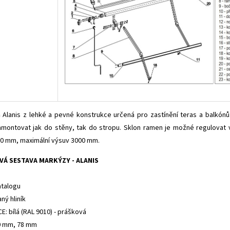
a
Alanis z lehké a pevné konstrukce určená pro zastínění teras a balkónů
amontovat jak do stěny, tak do stropu. Sklon ramen je možné regulovat v
00 mm, maximální výsuv 3000 mm.
VÁ SESTAVA MARKÝZY - ALANIS
atalogu
ý hliník
 bílá (RAL 9010) - prášková
70 mm, 78 mm