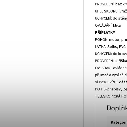
PROVEDENÍ: bez kry
ÚHEL SKLONU: 5°až
UCHYCENÍ: do stěny
OVLÁDÁNÍ: klika
PŘÍPLATKY
POHON: motor, pr
LÁTKA: Soltis, PVC 
UCHYCENÍ: do krov
PROVEDENÍ: stříška 
OVLÁDÁNÍ: ovládací 
přijímač a vysílač 
slunce + vítr + dé
POTISK: nápisy, lo
TELESKOPICKÁ PO
Doplň
Kategori