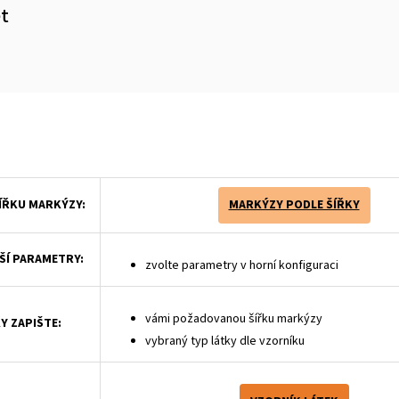
et
m
ŠÍŘKU MARKÝZY:
MARKÝZY PODLE ŠÍŘKY
ŠÍ PARAMETRY:
zvolte parametry v horní konfiguraci
vámi požadovanou šířku markýzy
Y ZAPIŠTE:
vybraný typ látky dle vzorníku