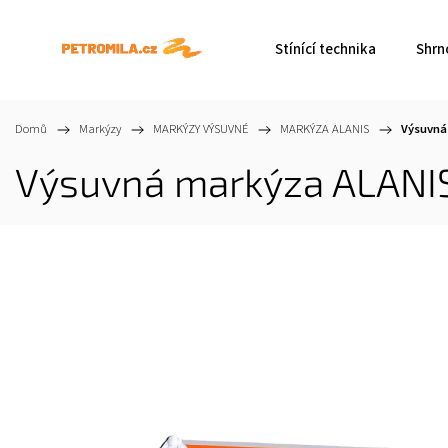
Stínící technika
Shrn
Domů
/
Markýzy
/
MARKÝZY VÝSUVNÉ
/
MARKÝZA ALANIS
/
Výsuvná
Výsuvná markýza ALANIS