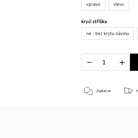
vpravo
vlevo
krycí stříška
ne - bez krytu návinu
Zeptat se
H