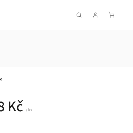
a
AKČNÍ ZBOŽÍ
no
8 Kč
/ ks