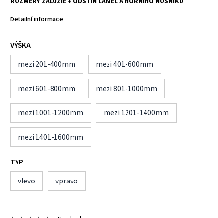
ROZMĚRY ŽALUZIE + ODSTÍN LAMEL A HORNÍHO NOSNÍKU
Detailní informace
VÝŠKA
mezi 201-400mm
mezi 401-600mm
mezi 601-800mm
mezi 801-1000mm
mezi 1001-1200mm
mezi 1201-1400mm
mezi 1401-1600mm
TYP
vlevo
vpravo