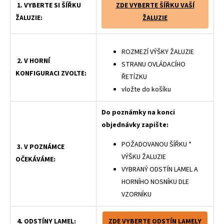
1. VYBERTE SI ŠÍŘKU
ZDE VYBERTE ŠÍŘKU VAŠÍ
ŽALUZIE:
ŽALUZIE
ROZMEZÍ VÝŠKY ŽALUZIE
2. V HORNÍ
STRANU OVLÁDACÍHO
KONFIGURACI ZVOLTE:
ŘETÍZKU
vložte do košíku
Do poznámky na konci
objednávky zapište:
POŽADOVANOU ŠÍŘKU *
3. V POZNÁMCE
VÝŠKU ŽALUZIE
OČEKÁVÁME:
VYBRANÝ ODSTÍN LAMEL A
HORNÍHO NOSNÍKU DLE
VZORNÍKU
4. ODSTÍNY LAMEL:
ZDE VYBERTE ODSTÍN LAMELY