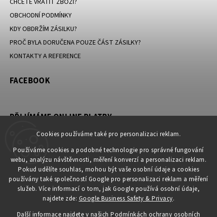
CHCETE VRÁTIT ZBOŽÍ?
OBCHODNÍ PODMÍNKY
KDY OBDRŽÍM ZÁSILKU?
PROČ BYLA DORUČENA POUZE ČÁST ZÁSILKY?
KONTAKTY A REFERENCE
FACEBOOK
PŘIJÍMÁME ONLINE PLATBY
Cookies používáme také pro personalizaci reklam.
Používáme cookies a podobné technologie pro správné fungování
webu, analýzu návštěvnosti, měření konverzí a personalizaci reklam.
KONTAKT
Pokud udělíte souhlas, mohou být vaše osobní údaje a cookies
používány také společností Google pro personalizaci reklam a měření
obchod
@
petromila.cz
služeb. Více informací o tom, jak Google používá osobní údaje,
+420704433780 ► při nedostupnosti využijte email
najdete zde:
Google Business Safety & Privacy
.
obchod@petromila.cz
Další informace najdete v našich
Podmínkách ochrany osobních