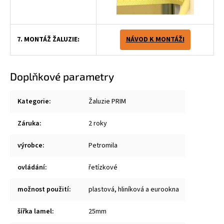
7. MONTÁŽ ŽALUZIE:
NÁVOD K MONTÁŽI
Doplňkové parametry
Kategorie
:
Žaluzie PRIM
Záruka
:
2 roky
výrobce
:
Petromila
ovládání
:
řetízkové
možnost použití
:
plastová, hliníková a eurookna
šířka lamel
:
25mm