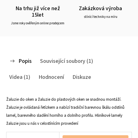
Na trhu již více než
Zakázková výroba
15let
stínící techniky na míru
Jsme roky ověřeným online prodejcem
Popis
Související soubory (1)
Videa (1)
Hodnocení
Diskuze
Žaluzie do oken a žaluzie do plastových oken se snadnou montáží.
Žaluzie je ovládaná řetízkem a nabízí tradiční barevnou škálu odstínů
lamel, barevného sladění horního a dolního profilu. Hliníkové lamely
žaluzie jsou u nás v celostínícím provedení