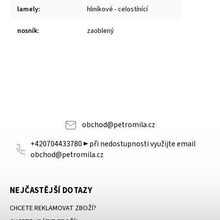
lamely
:
hliníkové - celostínící
nosník
:
zaoblený
obchod
@
petromila.cz
+420704433780 ► při nedostupnosti využijte email
obchod@petromila.cz
NEJČASTĚJŠÍ DOTAZY
CHCETE REKLAMOVAT ZBOŽÍ?