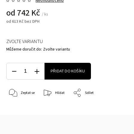
Neohodnoceno
od
742 Kč
/ ks
od
613 Kč
bez DPH
ZVOLTE VARIANTU
Můžeme doručit do:
Zvolte variantu
PŘIDAT DO KOŠÍKU
Zeptat se
Hlídat
Sdílet