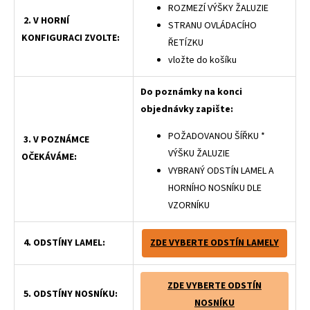
ROZMEZÍ VÝŠKY ŽALUZIE
2. V HORNÍ
STRANU OVLÁDACÍHO
KONFIGURACI ZVOLTE:
ŘETÍZKU
vložte do košíku
Do poznámky na konci
objednávky zapište:
POŽADOVANOU ŠÍŘKU *
3. V POZNÁMCE
VÝŠKU ŽALUZIE
OČEKÁVÁME:
VYBRANÝ ODSTÍN LAMEL A
HORNÍHO NOSNÍKU DLE
VZORNÍKU
4. ODSTÍNY LAMEL:
ZDE VYBERTE ODSTÍN LAMELY
ZDE VYBERTE ODSTÍN
5. ODSTÍNY NOSNÍKU:
NOSNÍKU