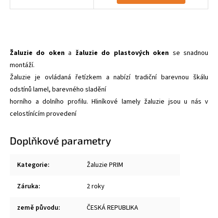
Žaluzie do oken
a
žaluzie do plastových oken
se snadnou
montáží.
Žaluzie je ovládaná řetízkem a nabízí tradiční barevnou škálu
odstínů lamel, barevného sladění
horního a dolního profilu. Hliníkové lamely žaluzie jsou u nás v
celostínícím provedení
Doplňkové parametry
Kategorie
:
Žaluzie PRIM
Záruka
:
2 roky
země původu
:
ČESKÁ REPUBLIKA