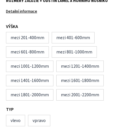
ROZMĚRY ŽALUZIE + ODSTÍN LAMEL A HORNÍHO NOSNÍKU
Detailní informace
VÝŠKA
mezi 201-400mm
mezi 401-600mm
mezi 601-800mm
mezi 801-1000mm
mezi 1001-1200mm
mezi 1201-1400mm
mezi 1401-1600mm
mezi 1601-1800mm
mezi 1801-2000mm
mezi 2001-2200mm
TYP
vlevo
vpravo