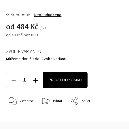
Neohodnoceno
od
484 Kč
/ ks
od
400 Kč
bez DPH
ZVOLTE VARIANTU
Můžeme doručit do:
Zvolte variantu
PŘIDAT DO KOŠÍKU
Zeptat se
Hlídat
Sdílet