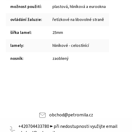
možnost použití
:
plastová, hliníková a eurookna
ovládání žaluzie
:
řetízkové na libovolné straně
šířka lamel
:
25mm
lamely
:
hliníkové - celostínící
nosník
:
zaoblený
obchod
@
petromila.cz
+420704433780 ► při nedostupnosti využijte email