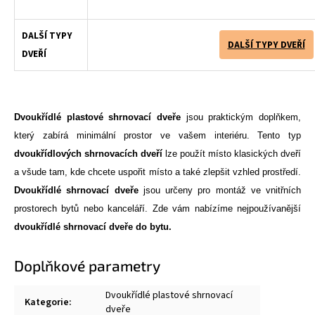
DALŠÍ TYPY
DALŠÍ TYPY DVEŘÍ
DVEŘÍ
Dvoukřídlé plastové shrnovací dveře
jsou praktickým doplňkem,
který zabírá minimální prostor ve vašem interiéru. Tento typ
dvoukřídlových
shrnovacích
dveří
lze použít místo klasických dveří
a všude tam, kde chcete uspořit místo a také zlepšit vzhled prostředí.
Dvoukřídlé shrnovací dveře
jsou určeny pro montáž ve vnitřních
prostorech bytů nebo kanceláří. Zde vám nabízíme nejpoužívanější
dvoukřídlé shrnovací dveře do bytu.
Doplňkové parametry
Dvoukřídlé plastové shrnovací
Kategorie
:
dveře