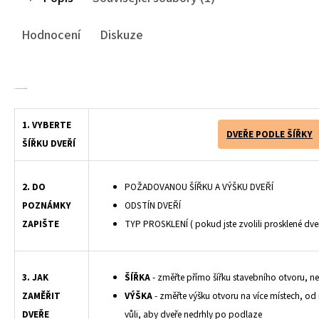
Hodnocení
Diskuze
Plastové shrnovací dveře
dvoukřídlé, dvoukřídlé shrnovací dveře
1. VYBERTE
DVEŘE PODLE ŠÍŘKY
ŠÍŘKU DVEŘÍ
2. DO
POŽADOVANOU ŠÍŘKU A VÝŠKU DVEŘÍ
POZNÁMKY
ODSTÍN DVEŘÍ
ZAPIŠTE
TYP PROSKLENÍ ( pokud jste zvolili prosklené dveř
3. JAK
ŠÍŘKA
- změřte přímo šířku stavebního otvoru, n
ZAMĚŘIT
VÝŠKA
- změřte výšku otvoru na více místech, od
DVEŘE
vůli, aby dveře nedrhly po podlaze