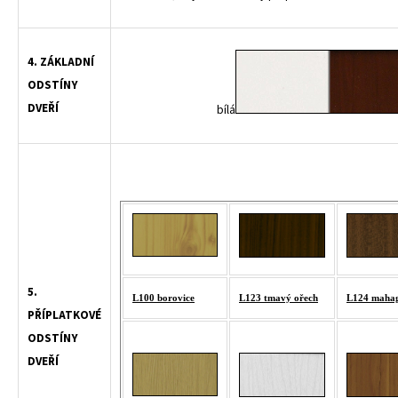
4. ZÁKLADNÍ
ODSTÍNY
DVEŘÍ
bílá
5.
L100 borovice
L123 tmavý ořech
L124 maha
PŘÍPLATKOVÉ
ODSTÍNY
DVEŘÍ