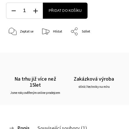
PŘIDAT DO KOŠÍKU
Zeptat se
Hlídat
Sdílet
Na trhu již více než
Zakázková výroba
15let
stínící techniky na míru
Jsme roky ověřeným online prodejcem
Popis
Související soubory (1)