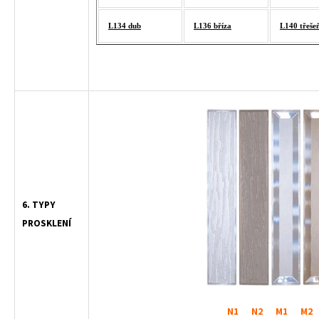
L134 dub
L136 bříza
L140 třeše
6. TYPY
PROSKLENÍ
N1 N2 M1 M2