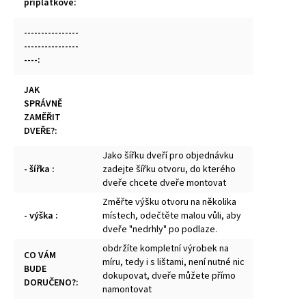
příplatkové
:
----------------
----------------
----
:
JAK
SPRÁVNĚ
ZAMĚŘIT
DVEŘE?
:
Jako šířku dveří pro objednávku
- šířka
:
zadejte šířku otvoru, do kterého
dveře chcete dveře montovat
Změřte výšku otvoru na několika
- výška
:
místech, odečtěte malou vůli, aby
dveře "nedrhly" po podlaze.
obdržíte kompletní výrobek na
CO VÁM
míru, tedy i s lištami, není nutné nic
BUDE
dokupovat, dveře můžete přímo
DORUČENO?
:
namontovat