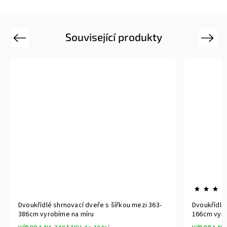
Související produkty
Previous
Next
Dvoukřídlé shrnovací dveře s šířkou mezi 363-
Dvoukřídlé
386cm vyrobíme na míru
166cm vyro