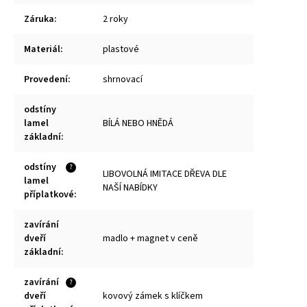
Záruka
:
2 roky
Materiál
:
plastové
Provedení
:
shrnovací
odstíny
lamel
BÍLÁ NEBO HNĚDÁ
základní
:
odstíny
?
LIBOVOLNÁ IMITACE DŘEVA DLE
lamel
NAŠÍ NABÍDKY
příplatkové
:
zavírání
dveří
madlo + magnet v ceně
základní
:
zavírání
?
dveří
kovový zámek s klíčkem