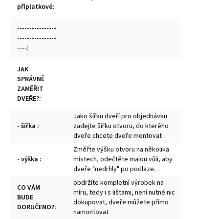
příplatkové
:
----------------
----------------
----
:
JAK
SPRÁVNĚ
ZAMĚŘIT
DVEŘE?
:
Jako šířku dveří pro objednávku
- šířka
:
zadejte šířku otvoru, do kterého
dveře chcete dveře montovat
Změřte výšku otvoru na několika
- výška
:
místech, odečtěte malou vůli, aby
dveře "nedrhly" po podlaze.
obdržíte kompletní výrobek na
CO VÁM
míru, tedy i s lištami, není nutné nic
BUDE
dokupovat, dveře můžete přímo
DORUČENO?
:
namontovat