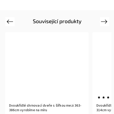
Související produkty
Previous
Next
Dvoukřídlé shrnovací dveře s šířkou mezi 291-
Dvoukříd
314cm vyrobíme na míru
264cm v