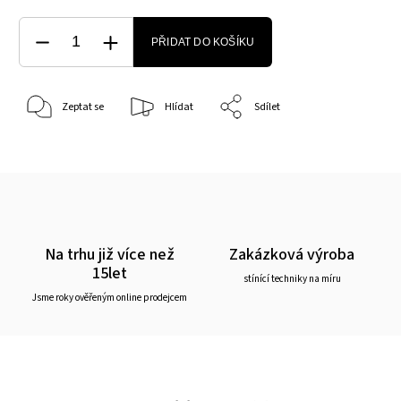
PŘIDAT DO KOŠÍKU
Zeptat se
Hlídat
Sdílet
Na trhu již více než
Zakázková výroba
15let
stínící techniky na míru
Jsme roky ověřeným online prodejcem