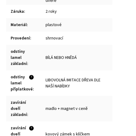
dveře
Záruka
:
2 roky
Materiál
:
plastové
Provedení
:
shrnovací
odstíny
lamel
BÍLÁ NEBO HNĚDÁ
základní
:
odstíny
?
LIBOVOLNÁ IMITACE DŘEVA DLE
lamel
NAŠÍ NABÍDKY
příplatkové
:
zavírání
dveří
madlo + magnet v ceně
základní
:
zavírání
?
dveří
kovový zámek s klíčkem