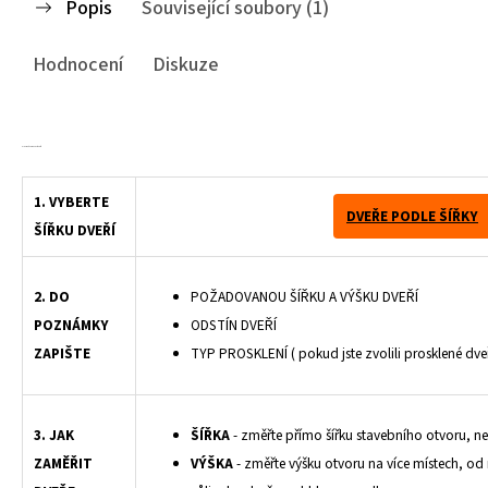
Popis
Související soubory (1)
Hodnocení
Diskuze
Plastové shrnovací dveře
dvoukřídlé, dvoukřídlé shrnovací dveře
1. VYBERTE
DVEŘE PODLE ŠÍŘKY
ŠÍŘKU DVEŘÍ
2. DO
POŽADOVANOU ŠÍŘKU A VÝŠKU DVEŘÍ
POZNÁMKY
ODSTÍN DVEŘÍ
ZAPIŠTE
TYP PROSKLENÍ ( pokud jste zvolili prosklené dveř
3. JAK
ŠÍŘKA
- změřte přímo šířku stavebního otvoru, n
ZAMĚŘIT
VÝŠKA
- změřte výšku otvoru na více místech, od