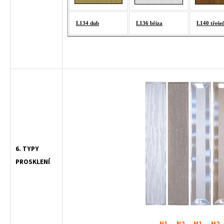
L134 dub
L136 bříza
L140 třeše
6. TYPY
PROSKLENÍ
N1 N2 M1 M2