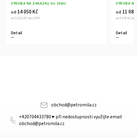
VÝROBA NA ZAKÁZKU do 10dní
VÝROBA 
11 081 Kč
9 05
od
od
od 9 158 Kč bez DPH
od 7 484 Kč
Detail
Detail
obchod
@
petromila.cz
+420704433780 ► při nedostupnosti využijte email
obchod@petromila.cz