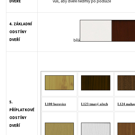
DVEŘE
vůli, aby dveře nedrhly po podlaze
4. ZÁKLADNÍ
ODSTÍNY
DVEŘÍ
bílá
5.
L100 borovice
L123 tmavý ořech
L124 maha
PŘÍPLATKOVÉ
ODSTÍNY
DVEŘÍ