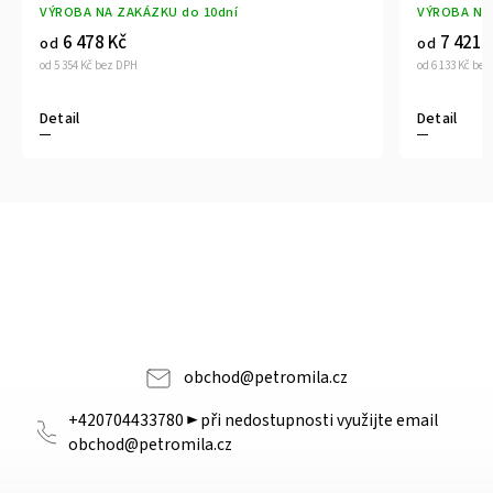
VÝROBA NA ZAKÁZKU do 10dní
VÝROBA NA
6 478 Kč
7 421 
od
od
od 5 354 Kč bez DPH
od 6 133 Kč be
Detail
Detail
obchod
@
petromila.cz
+420704433780 ► při nedostupnosti využijte email
obchod@petromila.cz