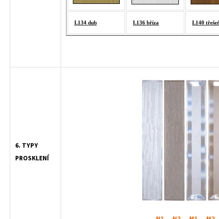
L134 dub
L136 bříza
L140 třeše
6. TYPY
PROSKLENÍ
N1 N2 M1 M2