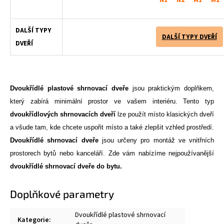
DALŠÍ TYPY
DALŠÍ TYPY DVEŘÍ
DVEŘÍ
Dvoukřídlé plastové shrnovací dveře
jsou praktickým doplňkem,
který zabírá minimální prostor ve vašem interiéru. Tento typ
dvoukřídlových
shrnovacích
dveří
lze použít místo klasických dveří
a všude tam, kde chcete uspořit místo a také zlepšit vzhled prostředí.
Dvoukřídlé shrnovací dveře
jsou určeny pro montáž ve vnitřních
prostorech bytů nebo kanceláří. Zde vám nabízíme nejpoužívanější
dvoukřídlé shrnovací dveře do bytu.
Doplňkové parametry
Dvoukřídlé plastové shrnovací
Kategorie
: