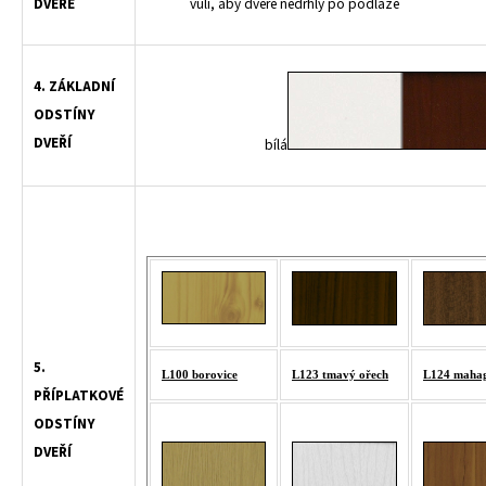
DVEŘE
vůli, aby dveře nedrhly po podlaze
4. ZÁKLADNÍ
ODSTÍNY
DVEŘÍ
bílá
5.
L100 borovice
L123 tmavý ořech
L124 maha
PŘÍPLATKOVÉ
ODSTÍNY
DVEŘÍ