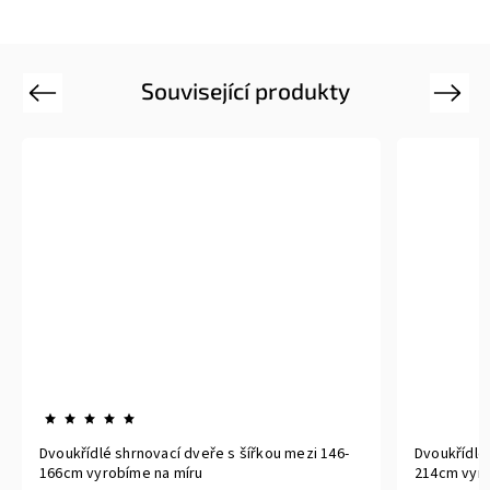
Související produkty
Previous
Next
Dvoukřídlé shrnovací dveře s šířkou mezi 146-
Dvoukřídlé
166cm vyrobíme na míru
214cm vyro