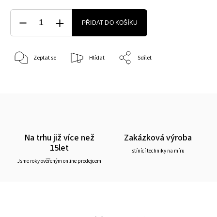
PŘIDAT DO KOŠÍKU
Zeptat se
Hlídat
Sdílet
Na trhu již více než
Zakázková výroba
15let
stínící techniky na míru
Jsme roky ověřeným online prodejcem