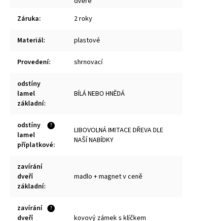
dveře
Záruka
:
2 roky
Materiál
:
plastové
Provedení
:
shrnovací
odstíny
lamel
BÍLÁ NEBO HNĚDÁ
základní
:
odstíny
?
LIBOVOLNÁ IMITACE DŘEVA DLE
lamel
NAŠÍ NABÍDKY
příplatkové
:
zavírání
dveří
madlo + magnet v ceně
základní
:
zavírání
?
dveří
kovový zámek s klíčkem