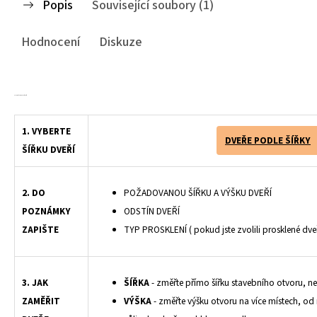
Popis
Související soubory (1)
Hodnocení
Diskuze
Plastové shrnovací dveře
dvoukřídlé, dvoukřídlé shrnovací dveře
1. VYBERTE
DVEŘE PODLE ŠÍŘKY
ŠÍŘKU DVEŘÍ
2. DO
POŽADOVANOU ŠÍŘKU A VÝŠKU DVEŘÍ
POZNÁMKY
ODSTÍN DVEŘÍ
ZAPIŠTE
TYP PROSKLENÍ ( pokud jste zvolili prosklené dveř
3. JAK
ŠÍŘKA
- změřte přímo šířku stavebního otvoru, n
ZAMĚŘIT
VÝŠKA
- změřte výšku otvoru na více místech, od