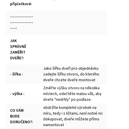
příplatkové
:
----------------
----------------
----
:
JAK
SPRÁVNĚ
ZAMĚŘIT
DVEŘE?
:
Jako šířku dveří pro objednávku
- šířka
:
zadejte šířku otvoru, do kterého
dveře chcete dveře montovat
Změřte výšku otvoru na několika
- výška
:
místech, odečtěte malou vůli, aby
dveře "nedrhly" po podlaze.
obdržíte kompletní výrobek na
CO VÁM
míru, tedy i s lištami, není nutné nic
BUDE
dokupovat, dveře můžete přímo
DORUČENO?
:
namontovat