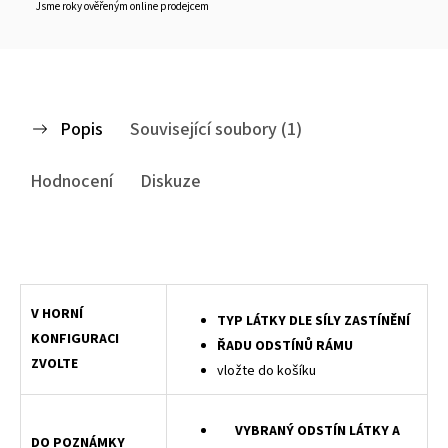
Jsme roky ověřeným online prodejcem
Popis
Související soubory (1)
Hodnocení
Diskuze
Střešní roleta LEGEND do střešních oken, roleta na střešní okna Velux, zatemňující rolety Velux, ROLETY LEGEND PRO STŘEŠNÍ OKNA Textilní roletka s dokonalým designem a reprezentativním vzhledem, ovládaná pružinou v hřídeli přímo určená pro montáž do křídla střešního okna.
V HORNÍ
TYP LÁTKY DLE SÍLY ZASTÍNĚNÍ
KONFIGURACI
ŘADU ODSTÍNŮ RÁMU
ZVOLTE
vložte do košíku
VYBRANÝ ODSTÍN LÁTKY A
DO POZNÁMKY