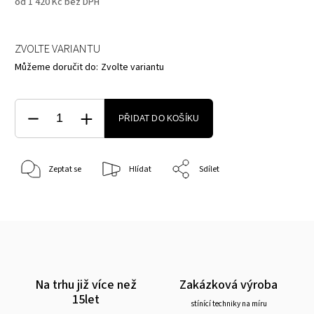
od
1 420 Kč
bez DPH
ZVOLTE VARIANTU
Můžeme doručit do:
Zvolte variantu
PŘIDAT DO KOŠÍKU
Zeptat se
Hlídat
Sdílet
Na trhu již více než
Zakázková výroba
15let
stínící techniky na míru