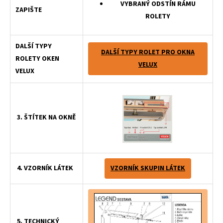
VYBRANÝ ODSTÍN RÁMU
ZAPIŠTE
ROLETY
DALŠÍ TYPY
DALŠÍ TYPY ROLET PRO OKNA
ROLETY OKEN
VELUX
VELUX
3. ŠTÍTEK NA OKNĚ
4. VZORNÍK LÁTEK
VZORNÍK SKUPIN LÁTEK
5. TECHNICKÝ