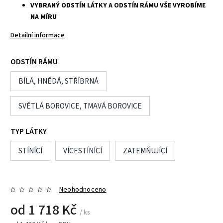
VYBRANÝ ODSTÍN LÁTKY A ODSTÍN RÁMU VŠE VYROBÍME
NA MÍRU
Detailní informace
ODSTÍN RÁMU
BÍLÁ, HNĚDÁ, STŘÍBRNÁ
SVĚTLÁ BOROVICE, TMAVÁ BOROVICE
TYP LÁTKY
STÍNÍCÍ
VÍCESTÍNÍCÍ
ZATEMŇUJÍCÍ
Neohodnoceno
od
1 718 Kč
/ ks