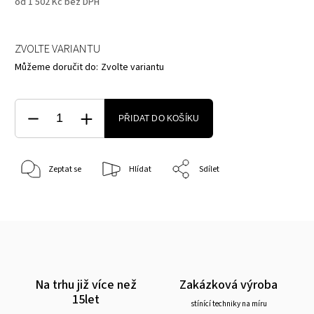
od
1 502 Kč
bez DPH
ZVOLTE VARIANTU
Můžeme doručit do:
Zvolte variantu
PŘIDAT DO KOŠÍKU
Zeptat se
Hlídat
Sdílet
Na trhu již více než
Zakázková výroba
15let
stínící techniky na míru