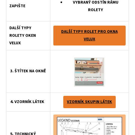
VYBRANÝ ODSTÍN RÁMU
ZAPIŠTE
ROLETY
DALŠÍ TYPY
DALŠÍ TYPY ROLET PRO OKNA
ROLETY OKEN
VELUX
VELUX
3. ŠTÍTEK NA OKNĚ
4. VZORNÍK LÁTEK
VZORNÍK SKUPIN LÁTEK
5. TECHNICKÝ