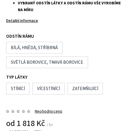
VYBRANÝ ODSTÍN LÁTKY A ODSTÍN RÁMU VŠE VYROBÍME
NA MÍRU
Detailní informace
ODSTÍN RÁMU
BÍLÁ, HNĚDÁ, STŘÍBRNÁ
SVĚTLÁ BOROVICE, TMAVÁ BOROVICE
TYP LÁTKY
STÍNÍCÍ
VÍCESTÍNÍCÍ
ZATEMŇUJÍCÍ
Neohodnoceno
od
1 818 Kč
/ ks