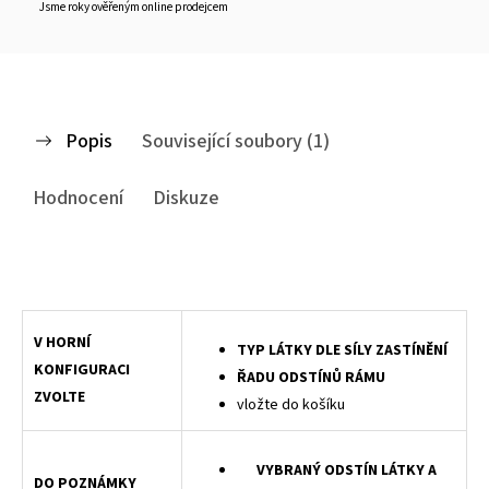
Jsme roky ověřeným online prodejcem
Popis
Související soubory (1)
Hodnocení
Diskuze
Střešní roleta LEGEND do střešních oken, roleta na střešní okna Velux, zatemňující rolety Velux, ROLETY LEGEND PRO STŘEŠNÍ OKNA Textilní roletka s dokonalým designem a reprezentativním vzhledem, ovládaná pružinou v hřídeli přímo určená pro montáž do křídla střešního okna.
V HORNÍ
TYP LÁTKY DLE SÍLY ZASTÍNĚNÍ
KONFIGURACI
ŘADU ODSTÍNŮ RÁMU
ZVOLTE
vložte do košíku
VYBRANÝ ODSTÍN LÁTKY A
DO POZNÁMKY