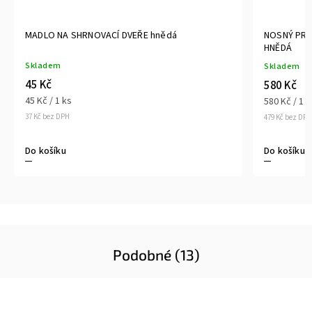
MADLO NA SHRNOVACÍ DVEŘE hnědá
NOSNÝ PRO
HNĚDÁ
Skladem
Skladem
45 Kč
580 Kč
45 Kč / 1 ks
580 Kč / 1 k
37 Kč bez DPH
479 Kč bez DPH
Do košíku
Do košíku
Podobné (13)