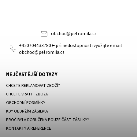
obchod
@
petromila.cz
+420704433780 ► při nedostupnosti využijte email
obchod@petromila.cz
NEJČASTĚJŠÍ DOTAZY
CHCETE REKLAMOVAT ZBOŽÍ?
CHCETE VRÁTIT ZBOŽÍ?
OBCHODNÍ PODMÍNKY
KDY OBDRŽÍM ZÁSILKU?
PROČ BYLA DORUČENA POUZE ČÁST ZÁSILKY?
KONTAKTY A REFERENCE