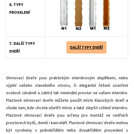
6. TYPY
PROSKLENÍ
7. DALŠÍ TYPY
DALŠÍ TYPY DVEŘÍ
DVEŘÍ
Shrnovací dveře jsou praktickým interiérovým doplňkem, nebo
výplní vašeho stavebního otvoru, či elegantní řešení uzavření
ocelové zárubně a zabírá tak minimální prostor ve vašem interiéru.
Plastové shrnovací dveře můžete použít místo klasických dveří a
všude tam, kde chcete ušetřit místo a také zlepšit vzhled interiéru.
Plastové shrnovací dveře jsou určeny pro montáž ve vnitřních
prostorech bytů, domů i kanceláří. Plastové shrnovací dveře mohou
být vyrobeny v jednokřídlém nebo dvoukřídlém provedení s