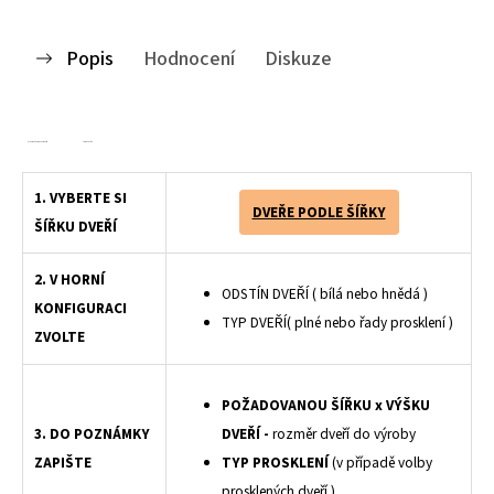
Popis
Hodnocení
Diskuze
Kvalitní
plastové shrnovací dveře
na míru z pevných lamel vhodných pro výrobu
shrnovacích
dveří na míru, nekvalitnější shrnovací dveře, kvalitní české shrnovačky
1. VYBERTE SI
DVEŘE PODLE ŠÍŘKY
ŠÍŘKU DVEŘÍ
2. V HORNÍ
ODSTÍN DVEŘÍ ( bílá nebo hnědá )
KONFIGURACI
TYP DVEŘÍ( plné nebo řady prosklení )
ZVOLTE
POŽADOVANOU ŠÍŘKU x VÝŠKU
3. DO POZNÁMKY
DVEŘÍ -
rozměr dveří do výroby
ZAPIŠTE
TYP PROSKLENÍ
(v případě volby
prosklených dveří )