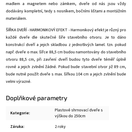
madlem a magnetem nebo zámkem, dveře od nás jsou vždy
dodávány kompletní, tedy s nosníkem, bočními lištami a montážním
materiálem.
ŠÍŘKA DVEŘÍ - HARMONIKOVÝ EFEKT - Harmonikový efekt je různý pro
každé dveře dle skutečné šíře stavebního otvoru. Je to dáno
konstrukcí dveří a jejich skladbou z jednotlivých lamel. tzn. pokud
např. dveře o max. šířce 88,5 cm budou namontovány do stavebního
otvoru 88,5 cm, při zavření dveří budou tyto dveře téměř úplně
rovné a jejich zvlnění žádné. Pokud bude stavební otvor již 89 cm,
bude nutné použít dveře s max. šířkou 104 cm a jejich zvlnění bude
velmi výrazné.
Doplňkové parametry
Plastové shrnovací dveře s
Kategorie
:
výškou do 250cm
Záruka
:
2 roky