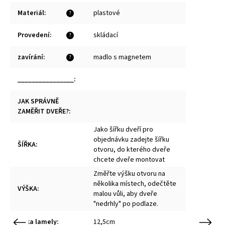
Materiál
:
plastové
?
Provedení
:
skládací
?
zavírání
:
madlo s magnetem
?
________________
:
JAK SPRÁVNĚ
ZAMĚŘIT DVEŘE?
:
Jako šířku dveří pro
objednávku zadejte šířku
ŠÍŘKA
:
otvoru, do kterého dveře
chcete dveře montovat
Změřte výšku otvoru na
několika místech, odečtěte
VÝŠKA
:
malou vůli, aby dveře
"nedrhly" po podlaze.
Šířka lamely
:
12,5cm
Previous
Next