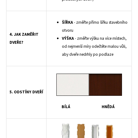
ŠÍŘKA
- změřte přímo šířku stavebního
otvoru
4. JAK ZAMĚŘIT
VÝŠKA
- změřte výšku na více místech,
DVEŘE?
od nejmenší míry odečtěte malou vůli,
aby dveře nedrhly po podlaze
5. ODSTÍNY DVEŘÍ
BÍLÁ
HNĚDÁ