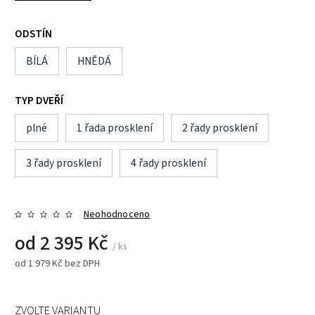
ODSTÍN
BÍLÁ
HNĚDÁ
TYP DVEŘÍ
plné
1 řada prosklení
2 řady prosklení
3 řady prosklení
4 řady prosklení
Neohodnoceno
od
2 395 Kč
/ ks
od
1 979 Kč
bez DPH
ZVOLTE VARIANTU