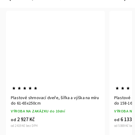
Plastové shrnovací dveře, šířka a výška na míru
Plastové sh
do 61-65x250cm
do 158-16
VÝROBA NA ZAKÁZKU do 10dní
VÝROBA NA
2 927 Kč
6 133 
od
od
od 2 419 Kč bez DPH
od 5 069 Kč be