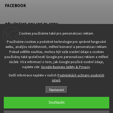
FACEBOOK
PŘIJÍMÁME ONLINE PLATBY
Cookies používáme také pro personalizaci reklam.
Používáme cookies a podobné technologie pro správné fungování
webu, analýzu návštěvnosti, měření konverzí a personalizaci reklam.
KONTAKT
Pokud udělíte souhlas, mohou být vaše osobní údaje a cookies
používány také společností Google pro personalizaci reklam a měření
obchod
@
petromila.cz
služeb. Více informací o tom, jak Google používá osobní údaje,
+420704433780 ► při nedostupnosti využijte email
najdete zde:
Google Business Safety & Privacy
.
obchod@petromila.cz
Další informace najdete v našich
Podmínkách ochrany osobních
údajů
.
Nastavení
Souhlasím
Copyright 2026
PETROMILA.cz
. Všechna práva vyhrazena.
Upravit nastavení cookies