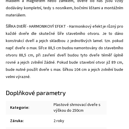
madlem a magnetem nebo zámkem, dveře od nás jsou vždy
dodávány kompletní, tedy s nosníkem, bočními lištami a montážním
materiálem.
ŠÍŘKA DVEŘÍ - HARMONIKOVÝ EFEKT - Harmonikový efekt je různý pro
každé dveře dle skutečné šíře stavebního otvoru. Je to dáno
konstrukcí dveří a jejich skladbou z jednotlivých lamel. tzn. pokud
např. dveře o max. šířce 88,5 cm budou namontovány do stavebního
otvoru 88,5 cm, při zavření dveří budou tyto dveře téměř úplně
rovné a jejich zvlnění žádné. Pokud bude stavební otvor již 89 cm,
bude nutné použít dveře s max. šířkou 104 cm a jejich zvlnění bude
velmi výrazné.
Doplňkové parametry
Plastové shrnovací dveře s
Kategorie
:
výškou do 250cm
Záruka
:
2 roky