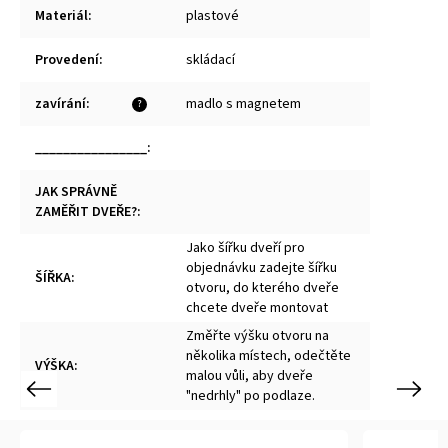
Materiál
:
plastové
Provedení
:
skládací
zavírání
:
madlo s magnetem
?
________________
:
JAK SPRÁVNĚ
ZAMĚŘIT DVEŘE?
:
Jako šířku dveří pro
objednávku zadejte šířku
ŠÍŘKA
:
otvoru, do kterého dveře
chcete dveře montovat
Změřte výšku otvoru na
několika místech, odečtěte
VÝŠKA
:
malou vůli, aby dveře
Previous
Next
"nedrhly" po podlaze.