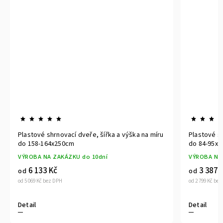
Plastové shrnovací dveře, šířka a výška na míru
Plastové sh
do 158-164x250cm
do 84-95x
VÝROBA NA ZAKÁZKU do 10dní
VÝROBA NA
6 133 Kč
3 387 
od
od
od 5 069 Kč bez DPH
od 2 799 Kč be
Detail
Detail