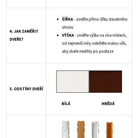
ŠÍŘKA
- změřte přímo šířku stavebního
otvoru
4. JAK ZAMĚŘIT
VÝŠKA
- změřte výšku na více místech,
DVEŘE?
od nejmenší míry odečtěte malou vůli,
aby dveře nedrhly po podlaze
5. ODSTÍNY DVEŘÍ
BÍLÁ
HNĚDÁ