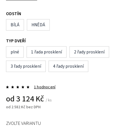
ODSTÍN
BÍLÁ
HNĚDÁ
TYP DVEŘÍ
plné
1 řada prosklení
2 řady prosklení
3 řady prosklení
4 řady prosklení
1 hodnocení
od
3 124 Kč
/ ks
od
2 582 Kč
bez DPH
ZVOLTE VARIANTU