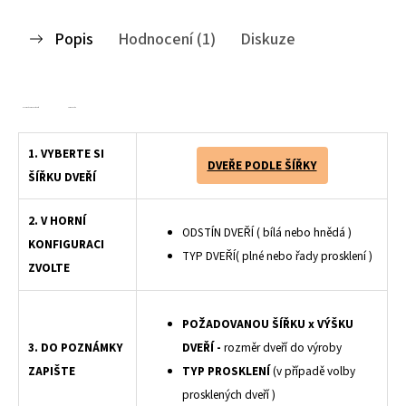
Popis
Hodnocení (1)
Diskuze
Kvalitní
plastové shrnovací dveře
na míru z pevných lamel vhodných pro výrobu
shrnovacích
dveří na míru, nekvalitnější shrnovací dveře, kvalitní české shrnovačky
1. VYBERTE SI
DVEŘE PODLE ŠÍŘKY
ŠÍŘKU DVEŘÍ
2. V HORNÍ
ODSTÍN DVEŘÍ ( bílá nebo hnědá )
KONFIGURACI
TYP DVEŘÍ( plné nebo řady prosklení )
ZVOLTE
POŽADOVANOU ŠÍŘKU x VÝŠKU
3. DO POZNÁMKY
DVEŘÍ -
rozměr dveří do výroby
ZAPIŠTE
TYP PROSKLENÍ
(v případě volby
prosklených dveří )