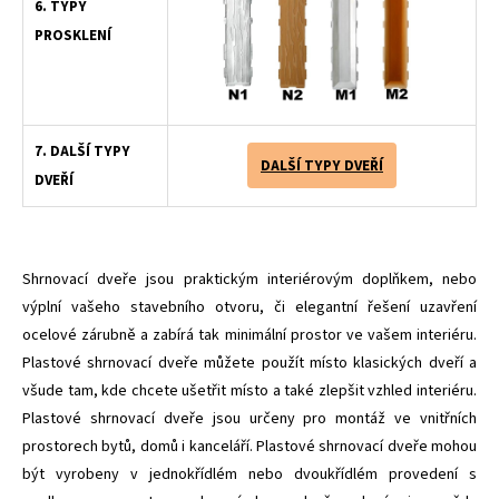
6. TYPY
PROSKLENÍ
7. DALŠÍ TYPY
DALŠÍ TYPY DVEŘÍ
DVEŘÍ
Shrnovací dveře jsou praktickým interiérovým doplňkem, nebo
výplní vašeho stavebního otvoru, či elegantní řešení uzavření
ocelové zárubně a zabírá tak minimální prostor ve vašem interiéru.
Plastové shrnovací dveře můžete použít místo klasických dveří a
všude tam, kde chcete ušetřit místo a také zlepšit vzhled interiéru.
Plastové shrnovací dveře jsou určeny pro montáž ve vnitřních
prostorech bytů, domů i kanceláří. Plastové shrnovací dveře mohou
být vyrobeny v jednokřídlém nebo dvoukřídlém provedení s