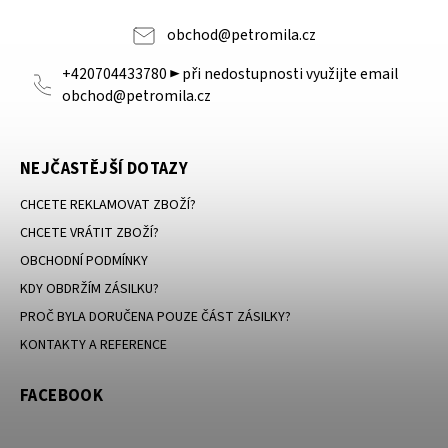
obchod
@
petromila.cz
+420704433780 ► při nedostupnosti využijte email
obchod@petromila.cz
NEJČASTĚJŠÍ DOTAZY
CHCETE REKLAMOVAT ZBOŽÍ?
CHCETE VRÁTIT ZBOŽÍ?
OBCHODNÍ PODMÍNKY
KDY OBDRŽÍM ZÁSILKU?
PROČ BYLA DORUČENA POUZE ČÁST ZÁSILKY?
KONTAKTY A REFERENCE
FACEBOOK