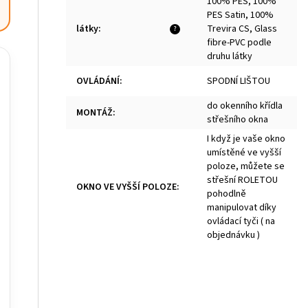
100% PES, 100%
PES Satin, 100%
látky
:
Trevira CS, Glass
?
fibre-PVC podle
druhu látky
OVLÁDÁNÍ
:
SPODNÍ LIŠTOU
do okenního křídla
MONTÁŽ
:
střešního okna
I když je vaše okno
umístěné ve vyšší
poloze, můžete se
střešní ROLETOU
OKNO VE VYŠŠÍ POLOZE
:
pohodlně
manipulovat díky
ovládací tyči ( na
objednávku )