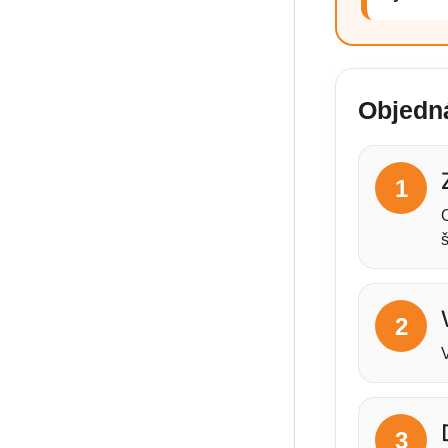
Objedná
1
2
3