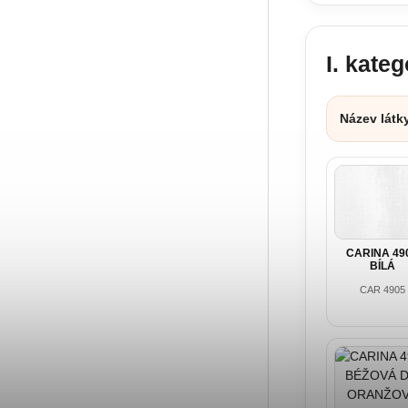
I. kate
Název látk
CARINA 49
BÍLÁ
CAR 4905