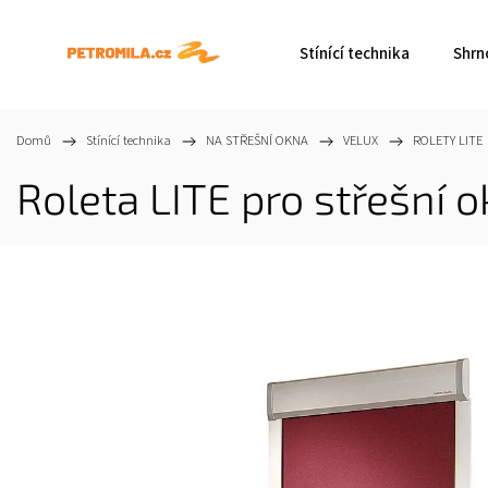
Stínící technika
Shrn
Domů
/
Stínící technika
/
NA STŘEŠNÍ OKNA
/
VELUX
/
ROLETY LITE
Roleta LITE pro střešní