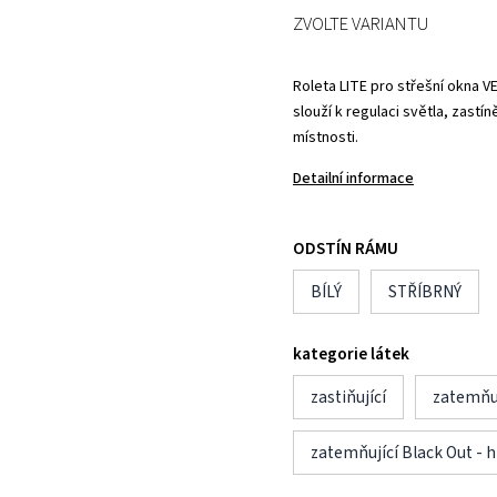
ZVOLTE VARIANTU
Roleta LITE pro střešní okna V
slouží k regulaci světla, zast
místnosti.
Detailní informace
ODSTÍN RÁMU
BÍLÝ
STŘÍBRNÝ
kategorie látek
zastiňující
zatemňuj
zatemňující Black Out - h