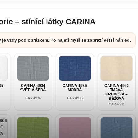
gorie – stínící látky CARINA
y je vždy pod obrázkem. Po najetí myší se zobrazí větší náhled.
05
CARINA 4934
CARINA 4935
CARINA 4960
SVĚTLÁ ŠEDÁ
MODRÁ
TMAVÁ
KRÉMOVÁ –
CAR 4934
CAR 4935
BÉŽOVÁ
CAR 4960