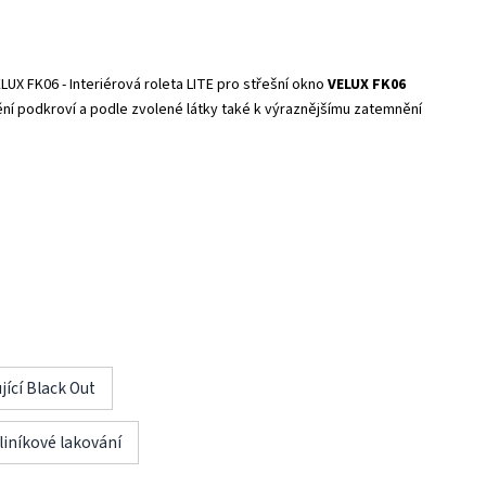
ELUX FK06 -
Interiérová roleta LITE pro střešní okno
VELUX FK06
ínění podkroví a podle zvolené látky také k výraznějšímu zatemnění
ící Black Out
liníkové lakování