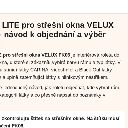
 LITE pro střešní okna VELUX
 návod k objednání a výběr
E pro střešní okna VELUX FK06
je interiérová roleta do
kna, u které si zákazník vybírá barvu rámu a typ látky. V
u stínící látky CARINA, vícestínící a Black Out látky
a úplně zatemňující látky s hliníkovým nástřikem.
e jednoduchý návod, jak roletu objednat, kde vybrat rám,
kategorii látky a co přesně napsat do poznámky v
.
 zkontrolujte štítek na střešním okně. Na štítku musí
ačení FK06.