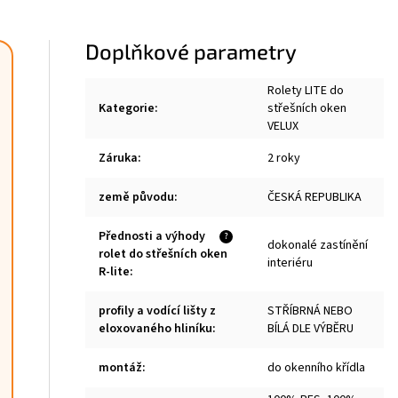
Doplňkové parametry
Rolety LITE do
Kategorie
:
střešních oken
VELUX
Záruka
:
2 roky
země původu
:
ČESKÁ REPUBLIKA
Přednosti a výhody
?
dokonalé zastínění
rolet do střešních oken
interiéru
R-lite
:
profily a vodící lišty z
STŘÍBRNÁ NEBO
eloxovaného hliníku
:
BÍLÁ DLE VÝBĚRU
montáž
:
do okenního křídla