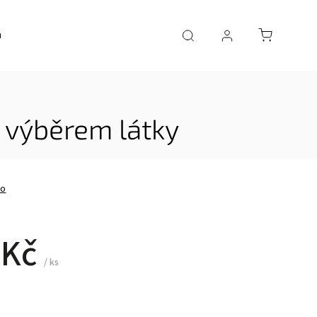
a
AKČNÍ ZBOŽÍ
 výběrem látky
no
 Kč
/ ks