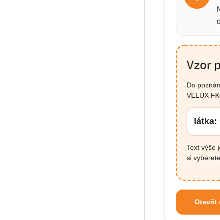
Vzor 
Do poznámk
VELUX FK
látka
Text výše 
si vyberete
Otevřít