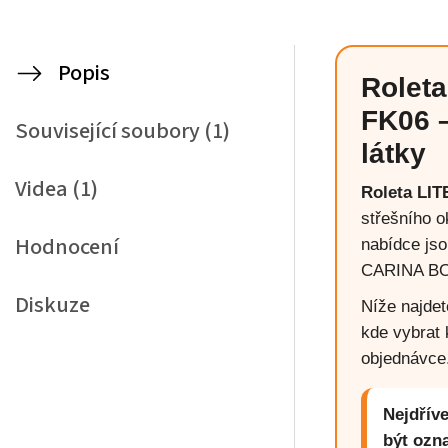
Popis
Roleta
FK06 –
Související soubory (1)
látky
Videa (1)
Roleta LIT
střešního o
Hodnocení
nabídce jso
CARINA BO 
Diskuze
Níže najdet
kde vybrat 
objednávce
Nejdříve
být ozn