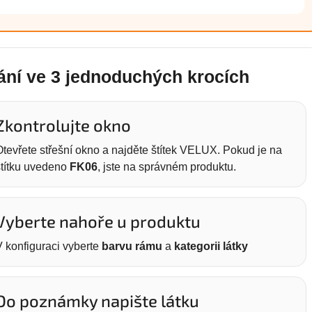
ní ve 3 jednoduchých krocích
Zkontrolujte okno
Otevřete střešní okno a najděte štítek VELUX. Pokud je na
štítku uvedeno
FK06
, jste na správném produktu.
Vyberte nahoře u produktu
V konfiguraci vyberte
barvu rámu
a
kategorii látky
Do poznámky napište látku