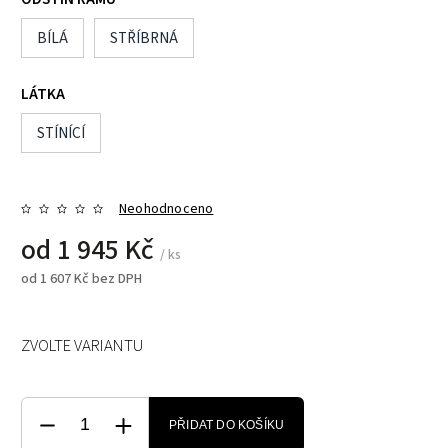
BÍLÁ
STŘÍBRNÁ
LÁTKA
STÍNÍCÍ
Neohodnoceno
od
1 945 Kč
/ ks
od
1 607 Kč
bez DPH
ZVOLTE VARIANTU
PŘIDAT DO KOŠÍKU