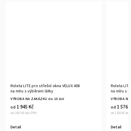
Roleta LITE pro střešní okna VELUX 408
Roleta LITE
na míru s výběrem látky
na míru s 
VÝROBA NA ZAKÁZKU do 10 dní
VÝROBA NA 
1 945 Kč
1 576 
od
od
od 1 607 Kč bez DPH
od 1 302 Kč be
Detail
Detail