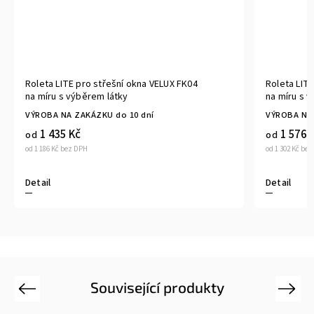
Roleta LITE pro střešní okna VELUX FK04
Roleta LITE
na míru s výběrem látky
na míru s 
VÝROBA NA ZAKÁZKU do 10 dní
VÝROBA NA 
1 435 Kč
1 576 
od
od
od 1 186 Kč bez DPH
od 1 302 Kč be
Detail
Detail
Související produkty
Previous
Next