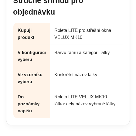
Stručné shrnutí pro
objednávku
Kupuji
Roleta LITE pro střešní okna
produkt
VELUX MK10
V konfiguraci
Barvu rámu a kategorii látky
vyberu
Ve vzorníku
Konkrétní název látky
vyberu
Do
Roleta LITE VELUX MK10 –
poznámky
látka: celý název vybrané látky
napíšu