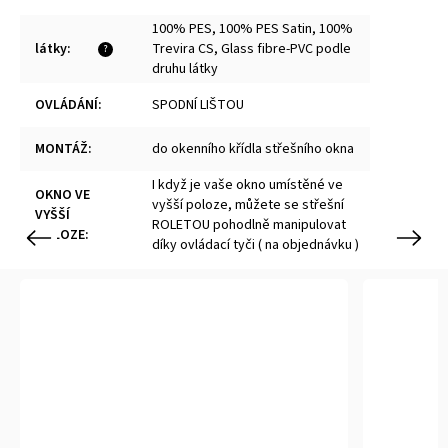
100% PES, 100% PES Satin, 100%
látky
:
Trevira CS, Glass fibre-PVC podle
?
druhu látky
OVLÁDÁNÍ
:
SPODNÍ LIŠTOU
MONTÁŽ
:
do okenního křídla střešního okna
I když je vaše okno umístěné ve
OKNO VE
vyšší poloze, můžete se střešní
VYŠŠÍ
ROLETOU pohodlně manipulovat
POLOZE
:
Previous
Next
díky ovládací tyči ( na objednávku )