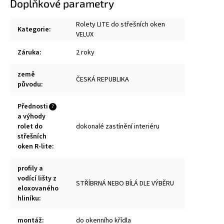
Doplňkové parametry
Rolety LITE do střešních oken
Kategorie
:
VELUX
Záruka
:
2 roky
země
ČESKÁ REPUBLIKA
původu
:
Přednosti
?
a výhody
rolet do
dokonalé zastínění interiéru
střešních
oken R-lite
:
profily a
vodící lišty z
STŘÍBRNÁ NEBO BÍLÁ DLE VÝBĚRU
eloxovaného
hliníku
:
montáž
:
do okenního křídla