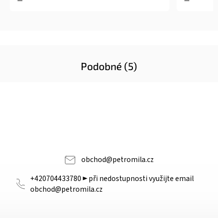
Podobné (5)
obchod
@
petromila.cz
+420704433780 ► při nedostupnosti využijte email
obchod@petromila.cz