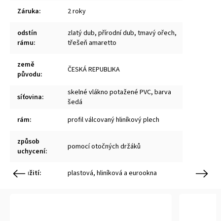
Záruka
:
2 roky
odstín
zlatý dub, přírodní dub, tmavý ořech,
rámu
:
třešeň amaretto
země
ČESKÁ REPUBLIKA
původu
:
skelné vlákno potažené PVC, barva
síťovina
:
šedá
rám
:
profil válcovaný hliníkový plech
způsob
pomocí otočných držáků
uchycení
:
použití
:
plastová, hliníková a eurookna
Previous
Next