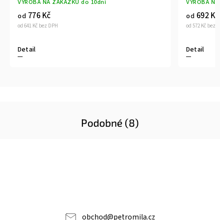
VÝROBA NA ZAKÁZKU do 10dní
VÝROBA NA
776 Kč
692 Kč
od
od
od 641 Kč bez DPH
od 572 Kč bez 
Detail
Detail
Podobné (8)
obchod
@
petromila.cz