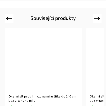
Související produkty
Previous
Next
Okenní síť proti hmyzu na míru šířka do 140 cm
Okenní síť 
bez vrtání, na míru
bez vrtání,