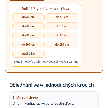
Další šířky sítí v imitaci dřeva
do 40 cm
do 50 cm
do 60 cm
do 70 cm
do 80 cm
do 90 cm
do 100 cm
do 110 cm
další šířky
Kliknutím otevřete přehled všech šířkových variant.
Objednání ve 4 jednoduchých krocích
1. Odstín dřeva
V horní konfiguraci vyberte odstín dřeva.