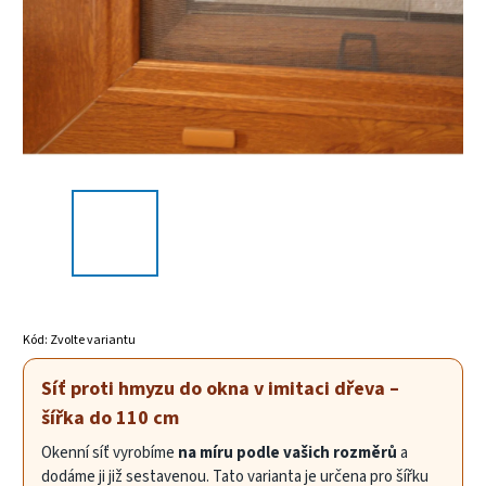
Kód:
Zvolte variantu
Síť proti hmyzu do okna v imitaci dřeva –
šířka do 110 cm
Okenní síť vyrobíme
na míru podle vašich rozměrů
a
dodáme ji již sestavenou. Tato varianta je určena pro šířku