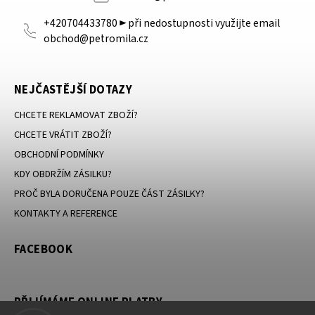
+420704433780 ► při nedostupnosti využijte email
obchod@petromila.cz
NEJČASTĚJŠÍ DOTAZY
CHCETE REKLAMOVAT ZBOŽÍ?
CHCETE VRÁTIT ZBOŽÍ?
OBCHODNÍ PODMÍNKY
KDY OBDRŽÍM ZÁSILKU?
PROČ BYLA DORUČENA POUZE ČÁST ZÁSILKY?
KONTAKTY A REFERENCE
FACEBOOK
PŘIJÍMÁME ONLINE PLATBY