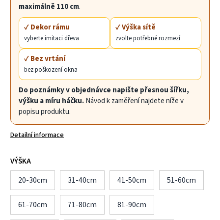
maximálně 110 cm
.
✓ Dekor rámu
✓ Výška sítě
vyberte imitaci dřeva
zvolte potřebné rozmezí
✓ Bez vrtání
bez poškození okna
Do poznámky v objednávce napište přesnou šířku,
výšku a míru háčku.
Návod k zaměření najdete níže v
popisu produktu.
Detailní informace
VÝŠKA
20-30cm
31-40cm
41-50cm
51-60cm
61-70cm
71-80cm
81-90cm