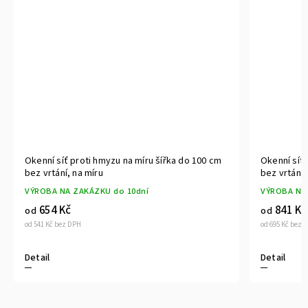
Okenní síť proti hmyzu na míru šířka do 100 cm
Okenní síť 
bez vrtání, na míru
bez vrtání,
VÝROBA NA ZAKÁZKU do 10dní
VÝROBA NA
654 Kč
841 Kč
od
od
od 541 Kč bez DPH
od 695 Kč bez 
Detail
Detail