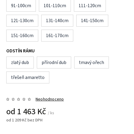
91-100cm
101-110cm
111-120cm
121-130cm
131-140cm
141-150cm
151-160cm
161-170cm
ODSTÍN RÁMU
zlatý dub
přírodní dub
tmavý ořech
třešeň amaretto
Neohodnoceno
od
1 463 Kč
/ ks
od
1 209 Kč
bez DPH