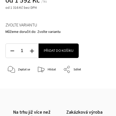
od
1 592 Kč
/ ks
od
1 316 Kč
bez DPH
ZVOLTE VARIANTU
Můžeme doručit do:
Zvolte variantu
PŘIDAT DO KOŠÍKU
Zeptat se
Hlídat
Sdílet
Na trhu již více než
Zakázková výroba