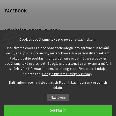
FACEBOOK
PŘIJÍMÁME ONLINE PLATBY
Cookies používáme také pro personalizaci reklam.
Používáme cookies a podobné technologie pro správné fungování
webu, analýzu návštěvnosti, měření konverzí a personalizaci reklam.
KONTAKT
Pokud udělíte souhlas, mohou být vaše osobní údaje a cookies
používány také společností Google pro personalizaci reklam a měření
obchod
@
petromila.cz
služeb. Více informací o tom, jak Google používá osobní údaje,
+420704433780 ► při nedostupnosti využijte email
najdete zde:
Google Business Safety & Privacy
.
obchod@petromila.cz
Další informace najdete v našich
Podmínkách ochrany osobních
údajů
.
Nastavení
Souhlasím
Copyright 2026
PETROMILA.cz
. Všechna práva vyhrazena.