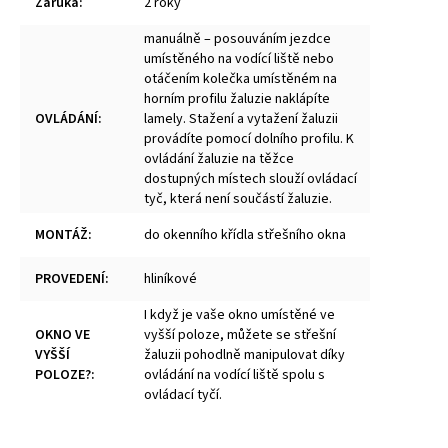
Záruka
:
2 roky
manuálně – posouváním jezdce
umístěného na vodící liště nebo
otáčením kolečka umístěném na
horním profilu žaluzie naklápíte
OVLÁDÁNÍ
:
lamely. Stažení a vytažení žaluzii
provádíte pomocí dolního profilu. K
ovládání žaluzie na těžce
dostupných místech slouží ovládací
tyč, která není součástí žaluzie.
MONTÁŽ
:
do okenního křídla střešního okna
PROVEDENÍ
:
hliníkové
I když je vaše okno umístěné ve
OKNO VE
vyšší poloze, můžete se střešní
VYŠŠÍ
žaluzii pohodlně manipulovat díky
POLOZE?
:
ovládání na vodící liště spolu s
ovládací tyčí.