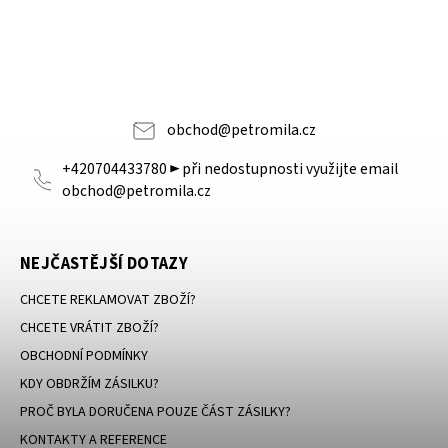
obchod
@
petromila.cz
+420704433780 ► při nedostupnosti využijte email
obchod@petromila.cz
NEJČASTĚJŠÍ DOTAZY
CHCETE REKLAMOVAT ZBOŽÍ?
CHCETE VRÁTIT ZBOŽÍ?
OBCHODNÍ PODMÍNKY
KDY OBDRŽÍM ZÁSILKU?
PROČ BYLA DORUČENA POUZE ČÁST ZÁSILKY?
KONTAKTY A REFERENCE