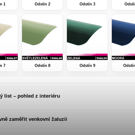
n 1
Odstín 2
Odstín 3
Odstí
n 7
Odstín 8
Odstín 9
Odstí
 list – pohled z interiéru
vně zaměřit venkovní žaluzii