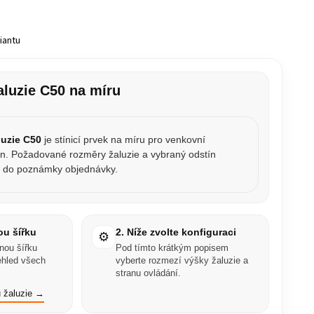
iantu
aluzie C50 na míru
luzie C50
je stínicí prvek na míru pro venkovní
en. Požadované rozměry žaluzie a vybraný odstín
e do poznámky objednávky.
ou šířku
2. Níže zvolte konfiguraci
⚙️
inou šířku
Pod tímto krátkým popisem
řehled všech
vyberte rozmezí výšky žaluzie a
stranu ovládání.
u žaluzie →