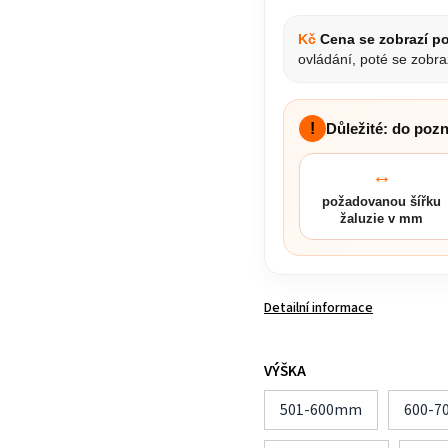
Kč
Cena se zobrazí po
ovládání, poté se zobra
!
Důležité: do poz
↔
požadovanou šířku
žaluzie v mm
Detailní informace
VÝŠKA
501-600mm
600-7