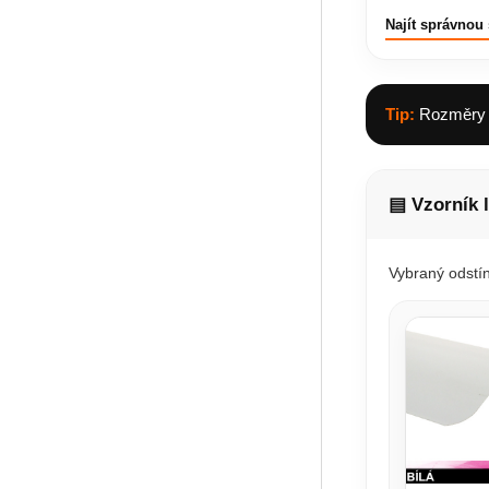
Najít správnou 
Tip:
Rozměry z
▤ Vzorník 
Vybraný odstín