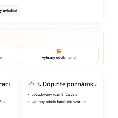
y ovládání
▤
v mm
vybraný odstín lamel
raci
3. Doplňte poznámku
✍️
požadovaný rozměr žaluzie,
éru.
vybraný odstín lamel dle vzorníku.