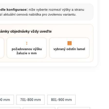
dle konfigurace:
níže vyberte rozmezí výšky a stranu
zí aktuální cenová nabídka pro zvolenou variantu.
námky objednávky vždy uveďte
↕
▤
požadovanou výšku
vybraný odstín lamel
žaluzie v mm
00 mm
701-800 mm
801-900 mm