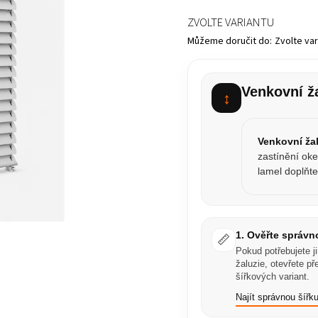
ZVOLTE VARIANTU
Můžeme doručit do:
Zvolte var
Venkovní ž
↕
Venkovní ža
zastínění ok
lamel doplňt
1. Ověřte správn
📏
Pokud potřebujete j
žaluzie, otevřete p
šířkových variant.
Najít správnou šířk