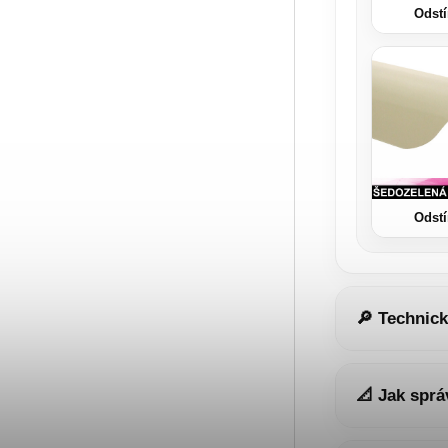
Odstí
Odstí
🔎 Technický
📐 Jak sprá