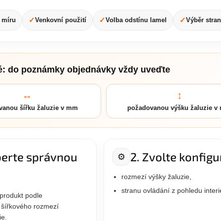
✓
✓
✓
 míru
Venkovní použití
Volba odstínu lamel
Výběr stran
té: do poznámky objednávky vždy uveďte
↔
↕
vanou šířku žaluzie v mm
požadovanou výšku žaluzie 
berte správnou
2. Zvolte konfigu
⚙️
rozmezí výšky žaluzie,
stranu ovládání z pohledu interi
 produkt podle
 šířkového rozmezí
ie.