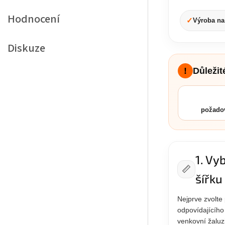
Hodnocení
✓
Výroba na
Diskuze
!
Důleži
požado
1. Vy
📏
šířku
Nejprve zvolte
odpovídajícího
venkovní žaluz