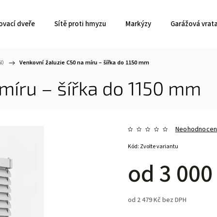
ovací dveře
Sítě proti hmyzu
Markýzy
Garážová vrat
50
/
Venkovní žaluzie C50 na míru – šířka do 1150 mm
 míru – šířka do 1150 mm
Neohodnoce
Kód:
Zvolte variantu
od
3 000
od
2 479 Kč
bez DPH