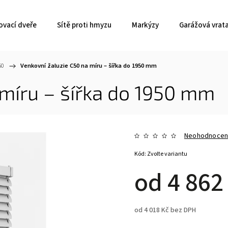
ovací dveře
Sítě proti hmyzu
Markýzy
Garážová vrat
50
/
Venkovní žaluzie C50 na míru – šířka do 1950 mm
 míru – šířka do 1950 mm
Neohodnoce
Kód:
Zvolte variantu
od
4 862
od
4 018 Kč
bez DPH