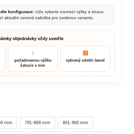
dle konfigurace:
níže vyberte rozmezí výšky a stranu
zí aktuální cenová nabídka pro zvolenou variantu.
námky objednávky vždy uveďte
↕
▤
požadovanou výšku
vybraný odstín lamel
žaluzie v mm
00 mm
701-800 mm
801-900 mm