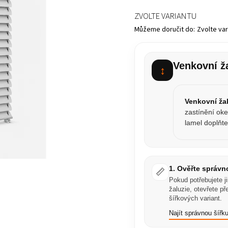
ZVOLTE VARIANTU
Můžeme doručit do:
Zvolte var
Venkovní ž
↕
Venkovní ža
zastínění ok
lamel doplňt
1. Ověřte správn
📏
Pokud potřebujete j
žaluzie, otevřete p
šířkových variant.
Najít správnou šířk