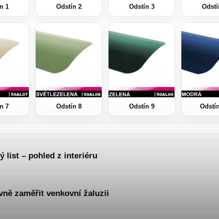
n 1
Odstín 2
Odstín 3
Odstí
n 7
Odstín 8
Odstín 9
Odstí
 list – pohled z interiéru
vně zaměřit venkovní žaluzii