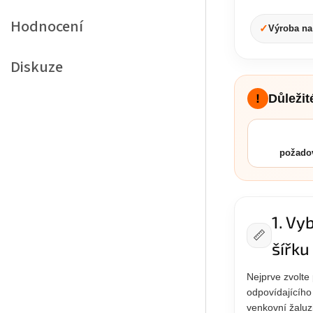
Hodnocení
✓
Výroba na
Diskuze
!
Důleži
požado
1. Vy
📏
šířku
Nejprve zvolte
odpovídajícího
venkovní žaluz