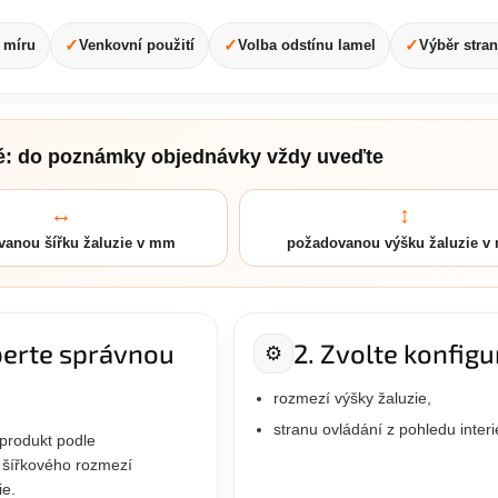
✓
✓
✓
 míru
Venkovní použití
Volba odstínu lamel
Výběr stran
té: do poznámky objednávky vždy uveďte
↔
↕
vanou šířku žaluzie v mm
požadovanou výšku žaluzie 
berte správnou
2. Zvolte konfigu
⚙️
rozmezí výšky žaluzie,
stranu ovládání z pohledu interi
 produkt podle
 šířkového rozmezí
ie.