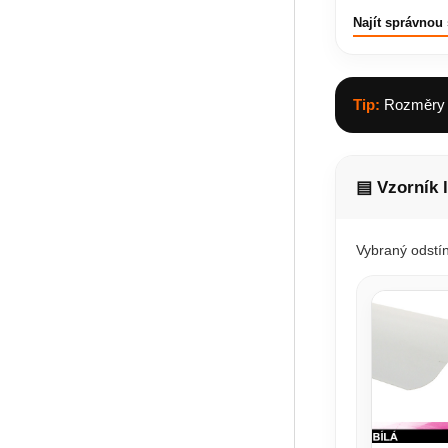
Najít správnou 
Tip:
Rozměry z
▤ Vzorník 
Vybraný odstín