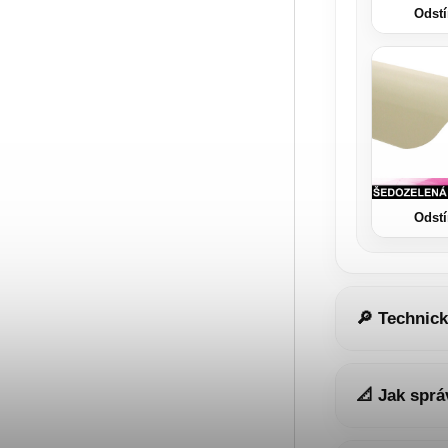
Odstí
Odstí
🔎 Technický
📐 Jak sprá