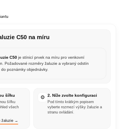
iantu
aluzie C50 na míru
luzie C50
je stínicí prvek na míru pro venkovní
en. Požadované rozměry žaluzie a vybraný odstín
e do poznámky objednávky.
ou šířku
2. Níže zvolte konfiguraci
⚙️
inou šířku
Pod tímto krátkým popisem
řehled všech
vyberte rozmezí výšky žaluzie a
stranu ovládání.
u žaluzie →