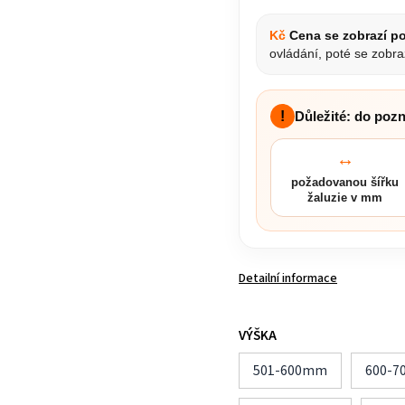
Kč
Cena se zobrazí po
ovládání, poté se zobra
!
Důležité: do poz
↔
požadovanou šířku
žaluzie v mm
Detailní informace
VÝŠKA
501-600mm
600-7