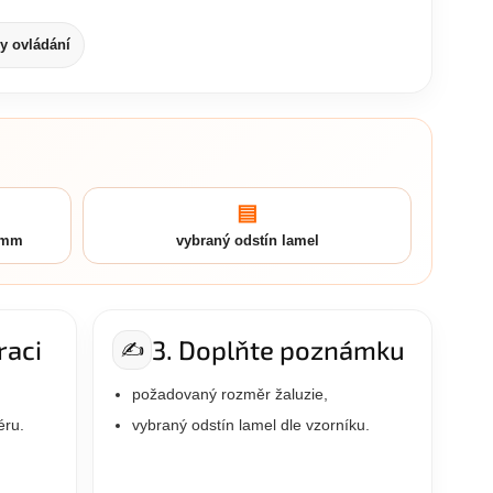
y ovládání
▤
v mm
vybraný odstín lamel
raci
3. Doplňte poznámku
✍️
požadovaný rozměr žaluzie,
éru.
vybraný odstín lamel dle vzorníku.