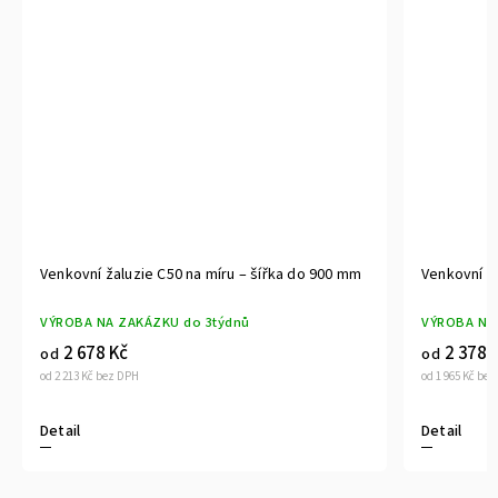
Venkovní žaluzie C50 na míru – šířka do 750 mm
Venkovní ža
mm
VÝROBA NA ZAKÁZKU do 3týdnů
VÝROBA NA
2 378 Kč
3 854 
od
od
od 1 965 Kč bez DPH
od 3 185 Kč be
Detail
Detail