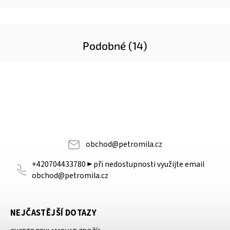
Podobné (14)
obchod
@
petromila.cz
+420704433780 ► při nedostupnosti využijte email
obchod@petromila.cz
NEJČASTĚJŠÍ DOTAZY