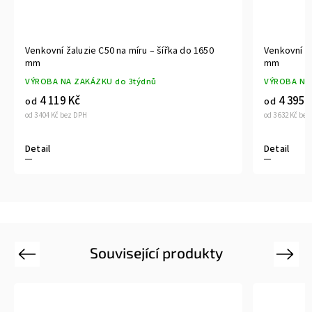
Venkovní žaluzie C50 na míru – šířka do 1800
Venkovní ža
mm
mm
VÝROBA NA ZAKÁZKU do 3týdnů
VÝROBA NA
4 395 Kč
4 045 
od
od
od 3 632 Kč bez DPH
od 3 343 Kč be
Detail
Detail
Související produkty
Previous
Next