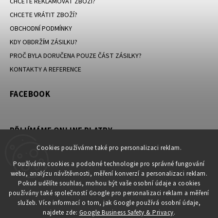
CHCETE REKLAMOVAT ZBOŽÍ?
CHCETE VRÁTIT ZBOŽÍ?
OBCHODNÍ PODMÍNKY
KDY OBDRŽÍM ZÁSILKU?
PROČ BYLA DORUČENA POUZE ČÁST ZÁSILKY?
KONTAKTY A REFERENCE
FACEBOOK
PŘIJÍMÁME ONLINE PLATBY
Cookies používáme také pro personalizaci reklam.
Používáme cookies a podobné technologie pro správné fungování
webu, analýzu návštěvnosti, měření konverzí a personalizaci reklam.
KONTAKT
Pokud udělíte souhlas, mohou být vaše osobní údaje a cookies
používány také společností Google pro personalizaci reklam a měření
obchod
@
petromila.cz
služeb. Více informací o tom, jak Google používá osobní údaje,
+420704433780 ► při nedostupnosti využijte email
najdete zde:
Google Business Safety & Privacy
.