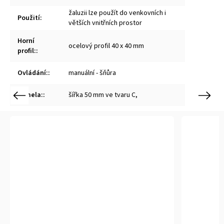
žaluzii lze použít do venkovních i
Použití
:
větších vnitřních prostor
Horní
ocelový profil 40 x 40 mm
profil:
:
Ovládání:
:
manuální - šňůra
Lamela:
:
šířka 50 mm ve tvaru C,
Previous
Next