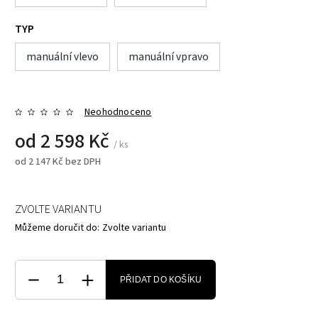
TYP
manuální vlevo
manuální vpravo
Neohodnoceno
od
2 598 Kč
/ ks
od
2 147 Kč
bez DPH
ZVOLTE VARIANTU
Můžeme doručit do:
Zvolte variantu
PŘIDAT DO KOŠÍKU