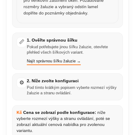
pro venkovní zastínění oken. Požadované
rozměry žaluzie a vybraný odstín lamel
doplňte do poznámky objednávky.
1. Ověřte správnou šířku
📏
Pokud potřebujete jinou šířku žaluzie, otevřete
přehled všech šířkových variant.
Najít správnou šířku žaluzie →
2. Níže zvolte konfiguraci
⚙️
Pod tímto krátkým popisem vyberte rozmezí výšky
žaluzie a stranu ovládání.
Kč
Cena se zobrazí podle konfigurace:
níže
vyberte rozmezí výšky a stranu ovládání, poté se
zobrazí aktuální cenová nabídka pro zvolenou
variantu.