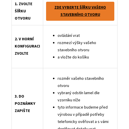
1. ZVOLTE
ZDE VYBERTE ŠÍŘKU VAŠEHO
ŠÍŘKU
STAVEBNÍHO OTVORU
OTVORU
ovládání vrat
2. V HORNÍ
rozmezí výšky vašeho
KONFIGURACI
stavebního otvoru
ZVOLTE
a vložte do košíku
rozměr vašeho stavebního
otvoru
vybraný odstín lamel dle
3. DO
vzorníku níže
POZNÁMKY
tyto informace budeme před
ZAPIŠTE
výrobou v případě potřeby
telefonicky ověřovat a s vámi
doplňovat detaily vrat