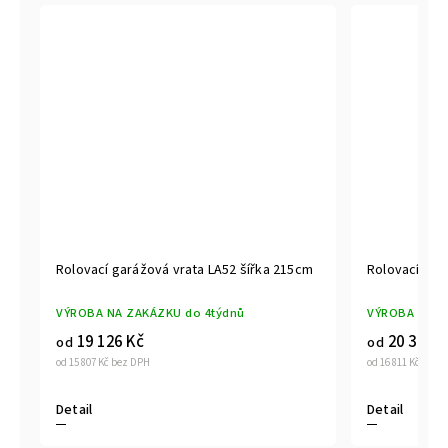
m
Rolovací garážová vrata LA52 šířka 215cm
Rolovací gar
VÝROBA NA ZAKÁZKU do 4týdnů
VÝROBA NA Z
19 126 Kč
20 341 K
od
od
od 15 807 Kč bez DPH
od 16 811 Kč bez 
Detail
Detail