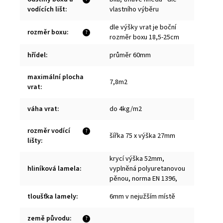
vodících lišt
:
vlastního výběru
dle výšky vrat je boční
rozměr boxu
:
?
rozměr boxu 18,5-25cm
hřídel
:
průměr 60mm
maximální plocha
7,8m2
vrat
:
váha vrat
:
do 4kg/m2
rozměr vodící
?
šířka 75 x výška 27mm
lišty
:
krycí výška 52mm,
hliníková lamela
:
vyplněná polyuretanovou
pěnou, norma EN 1396,
tloušťka lamely
:
6mm v nejužším místě
země původu
:
?