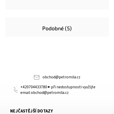
Podobné (5)
obchod
@
petromila.cz
+420704433780 ► při nedostupnosti využijte
email obchod@petromila.cz
NEJČASTĚJŠÍ DOTAZY