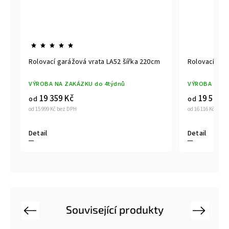
m
Rolovací garážová vrata LA52 šířka 220cm
Rolovací gar
VÝROBA NA ZAKÁZKU do 4týdnů
VÝROBA NA Z
19 359 Kč
19 500 K
od
od
od 15 999 Kč bez DPH
od 16 116 Kč bez 
Detail
Detail
Související produkty
Previous
Next