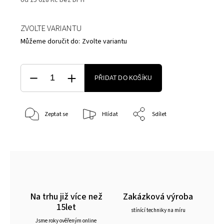
ZVOLTE VARIANTU
Můžeme doručit do:
Zvolte variantu
PŘIDAT DO KOŠÍKU
Zeptat se
Hlídat
Sdílet
Na trhu již více než
Zakázková výroba
15let
stínící techniky na míru
Jsme roky ověřeným online