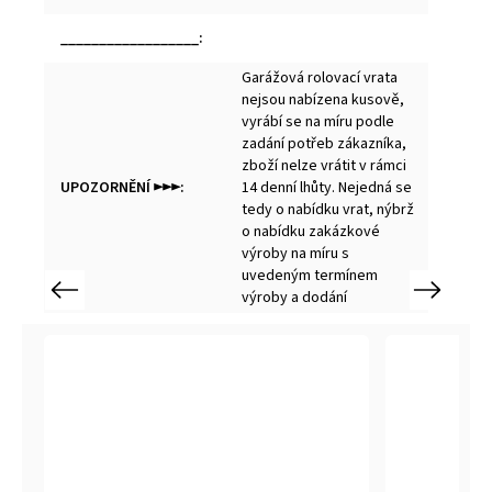
__________________
:
Garážová rolovací vrata
nejsou nabízena kusově,
vyrábí se na míru podle
zadání potřeb zákazníka,
zboží nelze vrátit v rámci
UPOZORNĚNÍ ►►►
:
14 denní lhůty. Nejedná se
tedy o nabídku vrat, nýbrž
o nabídku zakázkové
výroby na míru s
uvedeným termínem
Previous
Next
výroby a dodání