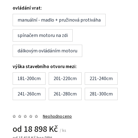
ovládání vrat:
manuální - madlo + pružinová protiváha
spínačem motoru na zdi
dálkovým ovládáním motoru
výška stavebního otvoru mezi:
181-200cm
201-220cm
221-240cm
241-260cm
261-280cm
281-300cm
Neohodnoceno
od
18 898 Kč
/ ks
od
15 618 Kč
bez DPH