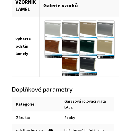
VZORNÍK
Galerie vzorků
LAMEL
Vyberte
odstín
lamely
Doplňkové parametry
Garážová rolovací vrata
Kategorie
:
LA52
Záruka
:
2 roky
odstíny boxu a
bílá, tmavě hnědá - dle
?