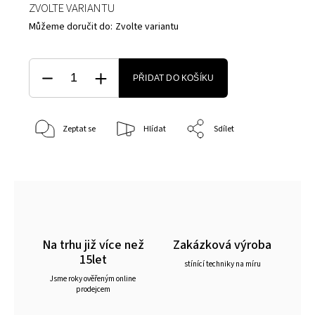
ZVOLTE VARIANTU
Můžeme doručit do:
Zvolte variantu
PŘIDAT DO KOŠÍKU
Zeptat se
Hlídat
Sdílet
Na trhu již více než
Zakázková výroba
15let
stínící techniky na míru
Jsme roky ověřeným online
prodejcem