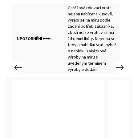
Garážová rolovací vrata
nejsou nabízena kusově,
vyrábí se na míru podle
zadání potřeb zákazníka,
zboží nelze vrátit v rámci
UPOZORNĚNÍ ►►►
:
14 denní lhůty. Nejedná se
tedy o nabídku vrat, nýbrž
o nabídku zakázkové
výroby na míru s
uvedeným termínem
Previous
Next
výroby a dodání