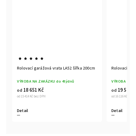
m
Rolovací garážová vrata LA52 šířka 200cm
Rolovací gar
VÝROBA NA ZAKÁZKU do 4týdnů
VÝROBA NA Z
18 651 Kč
19 500 K
od
od
od 15 414 Kč bez DPH
od 16 116 Kč bez 
Detail
Detail