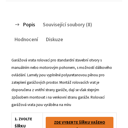
Popis
Související soubory (8)
Hodnocení
Diskuze
Garážová vrata rolovací pro standardní stavební otvory s
manuálním nebo motorovým pohonem, s možností dálkového
ovládání. Lamely jsou vyplněné polyuretanovou pěnou pro
zateplení garážových prostor. Montáž rolovacích vrat je
doporučena z vnitřní strany garáže, dají se však stejným
způsobem montovat i na venkovní stranu garáže. Rolovací
garážová vrata jsou vyráběna na míru
1. ZVOLTE
ZDE VYBERTE ŠÍŘKU VAŠEHO
ŠÍŘKU