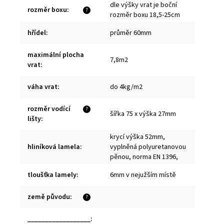
dle výšky vrat je boční
rozměr boxu
:
?
rozměr boxu 18,5-25cm
hřídel
:
průměr 60mm
maximální plocha
7,8m2
vrat
:
váha vrat
:
do 4kg/m2
rozměr vodící
?
šířka 75 x výška 27mm
lišty
:
krycí výška 52mm,
hliníková lamela
:
vyplněná polyuretanovou
pěnou, norma EN 1396,
tloušťka lamely
:
6mm v nejužším místě
země původu
:
?
__________________
: