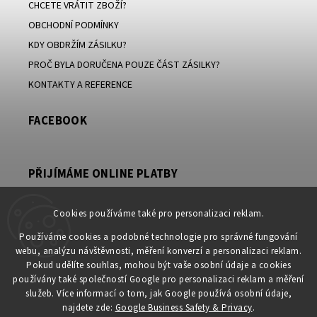
CHCETE VRÁTIT ZBOŽÍ?
OBCHODNÍ PODMÍNKY
KDY OBDRŽÍM ZÁSILKU?
PROČ BYLA DORUČENA POUZE ČÁST ZÁSILKY?
KONTAKTY A REFERENCE
FACEBOOK
PŘIJÍMÁME ONLINE PLATBY
Cookies používáme také pro personalizaci reklam.
Používáme cookies a podobné technologie pro správné fungování
KONTAKT
webu, analýzu návštěvnosti, měření konverzí a personalizaci reklam.
Pokud udělíte souhlas, mohou být vaše osobní údaje a cookies
obchod
@
petromila.cz
používány také společností Google pro personalizaci reklam a měření
+420704433780 ► při nedostupnosti využijte email
služeb. Více informací o tom, jak Google používá osobní údaje,
obchod@petromila.cz
najdete zde:
Google Business Safety & Privacy
.