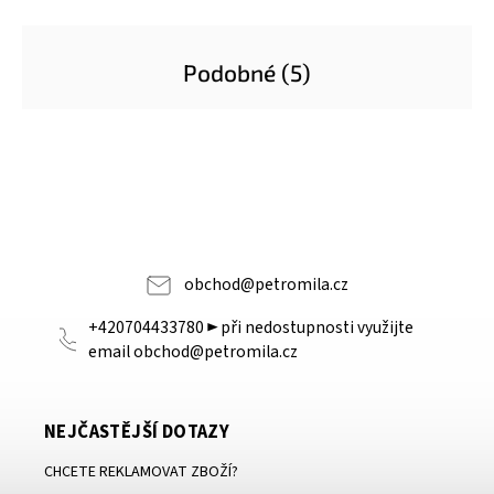
Podobné (5)
obchod
@
petromila.cz
+420704433780 ► při nedostupnosti využijte
email obchod@petromila.cz
NEJČASTĚJŠÍ DOTAZY
CHCETE REKLAMOVAT ZBOŽÍ?