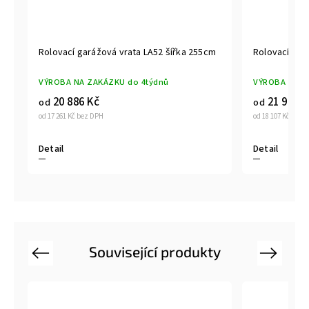
m
Rolovací garážová vrata LA52 šířka 255cm
Rolovací gar
VÝROBA NA ZAKÁZKU do 4týdnů
VÝROBA NA Z
20 886 Kč
21 909 K
od
od
od 17 261 Kč bez DPH
od 18 107 Kč bez 
Detail
Detail
Související produkty
Previous
Next