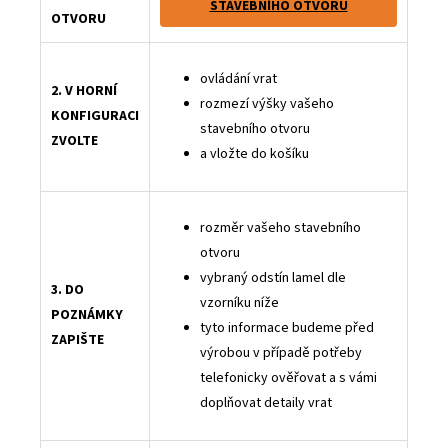
STAVEBNÍHO OTVORU
OTVORU
ovládání vrat
2. V HORNÍ
rozmezí výšky vašeho
KONFIGURACI
stavebního otvoru
ZVOLTE
a vložte do košíku
rozměr vašeho stavebního
otvoru
vybraný odstín lamel dle
3. DO
vzorníku níže
POZNÁMKY
tyto informace budeme před
ZAPIŠTE
výrobou v případě potřeby
telefonicky ověřovat a s vámi
doplňovat detaily vrat