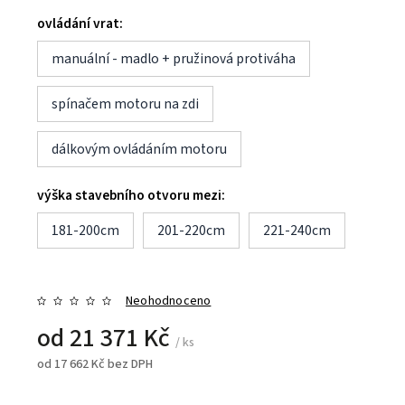
ovládání vrat:
manuální - madlo + pružinová protiváha
spínačem motoru na zdi
dálkovým ovládáním motoru
výška stavebního otvoru mezi:
181-200cm
201-220cm
221-240cm
Neohodnoceno
od
21 371 Kč
/ ks
od
17 662 Kč
bez DPH