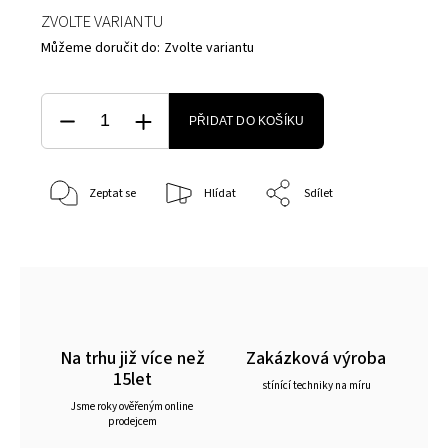
ZVOLTE VARIANTU
Můžeme doručit do:
Zvolte variantu
PŘIDAT DO KOŠÍKU
Zeptat se
Hlídat
Sdílet
Na trhu již více než
Zakázková výroba
15let
stínící techniky na míru
Jsme roky ověřeným online
prodejcem