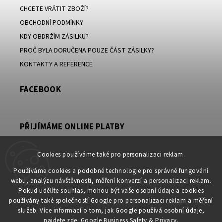
CHCETE VRÁTIT ZBOŽÍ?
OBCHODNÍ PODMÍNKY
KDY OBDRŽÍM ZÁSILKU?
PROČ BYLA DORUČENA POUZE ČÁST ZÁSILKY?
KONTAKTY A REFERENCE
FACEBOOK
PŘIJÍMÁME ONLINE PLATBY
Cookies používáme také pro personalizaci reklam.
Používáme cookies a podobné technologie pro správné fungování
KONTAKT
webu, analýzu návštěvnosti, měření konverzí a personalizaci reklam.
Pokud udělíte souhlas, mohou být vaše osobní údaje a cookies
obchod
@
petromila.cz
používány také společností Google pro personalizaci reklam a měření
+420704433780 ► při nedostupnosti využijte email
služeb. Více informací o tom, jak Google používá osobní údaje,
obchod@petromila.cz
najdete zde:
Google Business Safety & Privacy
.