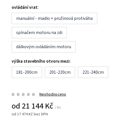
ovládání vrat:
manuální - madlo + pružinová protiváha
spínačem motoru na zdi
dálkovým ovládáním motoru
výška stavebního otvoru mezi:
181-200cm
201-220cm
221-240cm
Neohodnoceno
od
21 144 Kč
/ ks
od
17 474 Kč
bez DPH