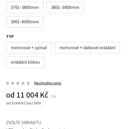
3701-3800mm
3801-3900mm
3901-4000mm
TYP
motorové + spínač
motorové + dálkové ovládání
ovládání klikou
Neohodnoceno
od
11 004 Kč
/ ks
od
9 094 Kč
bez DPH
ZVOLTE VARIANTU