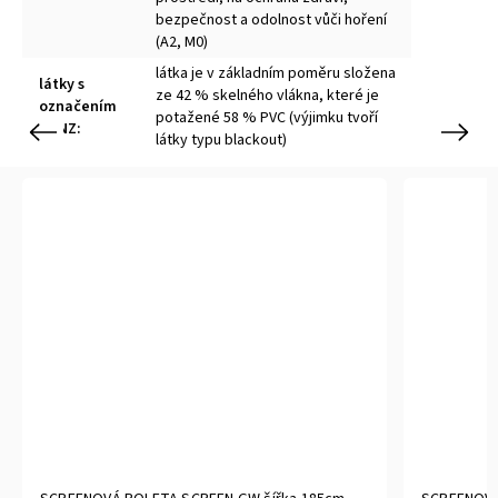
bezpečnost a odolnost vůči hoření
(A2, M0)
látka je v základním poměru složena
látky s
ze 42 % skelného vlákna, které je
označením
potažené 58 % PVC (výjimku tvoří
STNZ
:
Previous
Next
látky typu blackout)