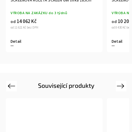
185cm
SCREENOVÁ ROLETA SCREEN GW šířka 100cm
VÝROBA NA ZAKÁZKU do 3 týdnů
10 200 Kč
od
od 8 430 Kč bez DPH
Detail
Související produkty
Previous
Next