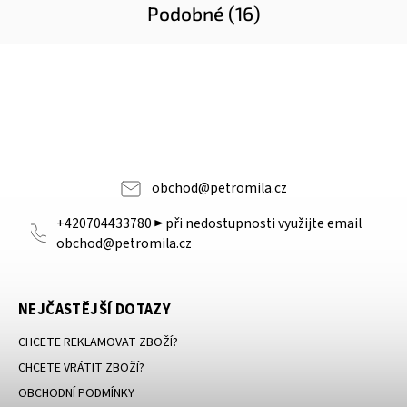
Podobné (16)
obchod
@
petromila.cz
+420704433780 ► při nedostupnosti využijte email
obchod@petromila.cz
NEJČASTĚJŠÍ DOTAZY
CHCETE REKLAMOVAT ZBOŽÍ?
CHCETE VRÁTIT ZBOŽÍ?
OBCHODNÍ PODMÍNKY