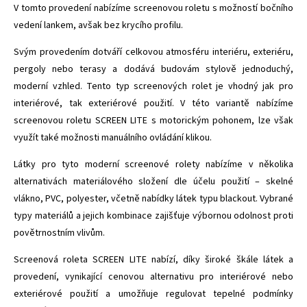
V tomto provedení nabízíme screenovou roletu s možností bočního
vedení lankem, avšak bez krycího profilu.
Svým provedením dotváří celkovou atmosféru interiéru, exteriéru,
pergoly nebo terasy a dodává budovám stylově jednoduchý,
moderní vzhled. Tento typ screenových rolet je vhodný jak pro
interiérové, tak exteriérové použití. V této variantě nabízíme
screenovou roletu SCREEN LITE s motorickým pohonem, lze však
využít také možnosti manuálního ovládání klikou.
Látky pro tyto moderní screenové rolety nabízíme v několika
alternativách materiálového složení dle účelu použití – skelné
vlákno, PVC, polyester, včetně nabídky látek typu blackout. Vybrané
typy materiálů a jejich kombinace zajišťuje výbornou odolnost proti
povětrnostním vlivům.
Screenová roleta SCREEN LITE nabízí, díky široké škále látek a
provedení, vynikající cenovou alternativu pro interiérové nebo
exteriérové použití a umožňuje regulovat tepelné podmínky