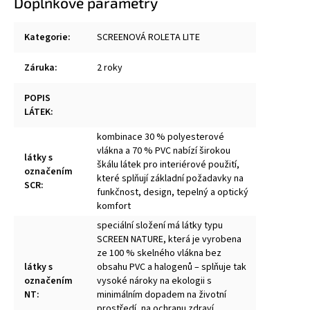
Doplňkové parametry
Kategorie
:
SCREENOVÁ ROLETA LITE
Záruka
:
2 roky
POPIS
LÁTEK
:
kombinace 30 % polyesterové
vlákna a 70 % PVC nabízí širokou
látky s
škálu látek pro interiérové použití,
označením
které splňují základní požadavky na
SCR
:
funkčnost, design, tepelný a optický
komfort
speciální složení má látky typu
SCREEN NATURE, která je vyrobena
ze 100 % skelného vlákna bez
látky s
obsahu PVC a halogenů – splňuje tak
označením
vysoké nároky na ekologii s
NT
:
minimálním dopadem na životní
prostředí, na ochranu zdraví,