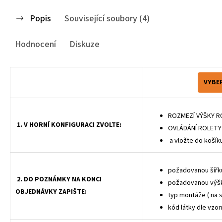
Popis
Související soubory (4)
Hodnocení
Diskuze
VYBER
ROZMEZÍ VÝŠKY R
1. V HORNÍ KONFIGURACI ZVOLTE:
OVLÁDÁNÍ ROLETY
a vložte do košík
požadovanou šířku
2. DO POZNÁMKY NA KONCI
požadovanou výšk
OBJEDNÁVKY ZAPIŠTE:
typ montáže ( na 
kód látky dle vzor