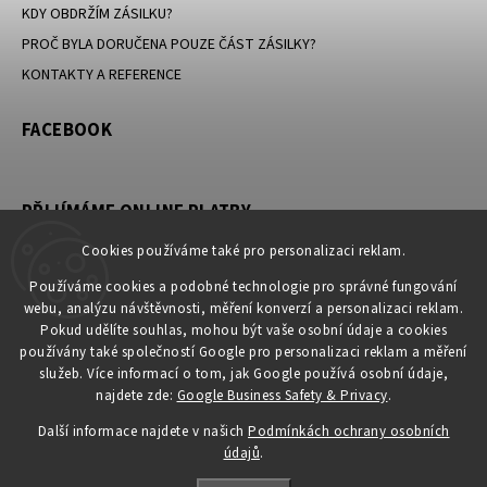
KDY OBDRŽÍM ZÁSILKU?
PROČ BYLA DORUČENA POUZE ČÁST ZÁSILKY?
KONTAKTY A REFERENCE
FACEBOOK
PŘIJÍMÁME ONLINE PLATBY
Cookies používáme také pro personalizaci reklam.
Používáme cookies a podobné technologie pro správné fungování
webu, analýzu návštěvnosti, měření konverzí a personalizaci reklam.
KONTAKT
Pokud udělíte souhlas, mohou být vaše osobní údaje a cookies
používány také společností Google pro personalizaci reklam a měření
obchod
@
petromila.cz
služeb. Více informací o tom, jak Google používá osobní údaje,
+420704433780 ► při nedostupnosti využijte email
najdete zde:
Google Business Safety & Privacy
.
obchod@petromila.cz
Další informace najdete v našich
Podmínkách ochrany osobních
údajů
.