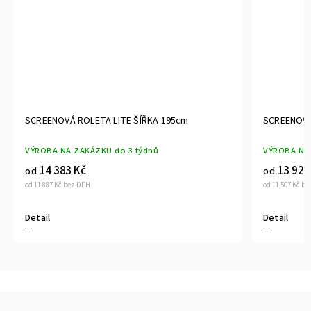
SCREENOVÁ ROLETA LITE ŠÍŘKA 185cm
SCREENOV
VÝROBA NA ZAKÁZKU do 3 týdnů
VÝROBA N
13 924 Kč
14 76
od
od
od 11 507 Kč bez DPH
od 12 202 Kč
Detail
Detail