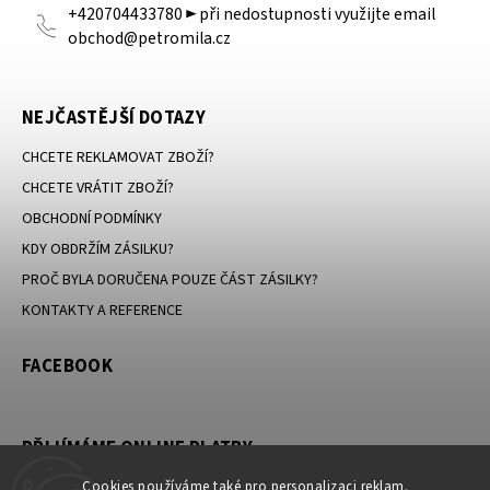
+420704433780 ► při nedostupnosti využijte email
obchod@petromila.cz
NEJČASTĚJŠÍ DOTAZY
CHCETE REKLAMOVAT ZBOŽÍ?
CHCETE VRÁTIT ZBOŽÍ?
OBCHODNÍ PODMÍNKY
KDY OBDRŽÍM ZÁSILKU?
PROČ BYLA DORUČENA POUZE ČÁST ZÁSILKY?
KONTAKTY A REFERENCE
FACEBOOK
PŘIJÍMÁME ONLINE PLATBY
Cookies používáme také pro personalizaci reklam.