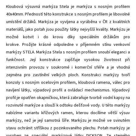
Kloubová výsuvná markýza Stela je markýza s nosným profilem
40x40mm. Předností této konstrukce s nosným profilem je libovolné
umístění držáků. Markýza je vyvíjena a vyráběna v ČR z kvalitních
materiálů, jako potah jsou použity látky nejvyšší kvality. Markýzu je
možné kotvit i do krovu díky speciálním držákům pro
krokve. Prožijte krásné odpoledne v příjemném stínu venkovní
markýzy STELA. Markýza Stela s nosným profilem snoubí eleganci a
funkčnost. Její konstrukce zajišťuje vysokou životnost při
intenzivním provozu v soukromé i komerční sféře a je vhodná
zejména pro zastínění velkých ploch. Konstrukci markýzy tvoří
konzoly s nosným ocelovým profilem, kloubová ramena, válec pro
navíjení látky, výpadový profil a ovládací mechanismus. Výpadový
profil je opatřen okapničkou, která zabraňuje tvorbě vodní kapsy na
rozvinuté markýze a slouží k odtoku dešťové vody. U této markýzy
nabízíme variantu křížových ramen, kterou docílíme větší výsuv
markýzy, než je její samotná šíře. Markýzu je možné ve svinutém
stavu ochránit stříškou z pozinkovaného plechu. Potah markýzy je
vyroben ze speciální, markýzové látky DICKSON. Ze stejného