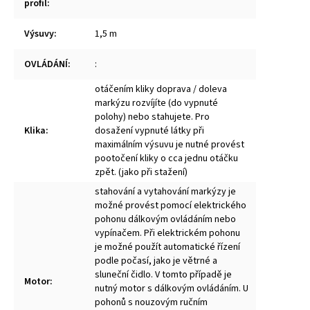
profil
:
Výsuvy
:
1,5 m
OVLÁDÁNÍ
:
:
otáčením kliky doprava / doleva
markýzu rozvíjíte (do vypnuté
polohy) nebo stahujete. Pro
Klika
:
dosažení vypnuté látky při
maximálním výsuvu je nutné provést
pootočení kliky o cca jednu otáčku
zpět. (jako při stažení)
stahování a vytahování markýzy je
možné provést pomocí elektrického
pohonu dálkovým ovládáním nebo
vypínačem. Při elektrickém pohonu
je možné použít automatické řízení
podle počasí, jako je větrné a
sluneční čidlo. V tomto případě je
Motor
:
nutný motor s dálkovým ovládáním. U
pohonů s nouzovým ručním