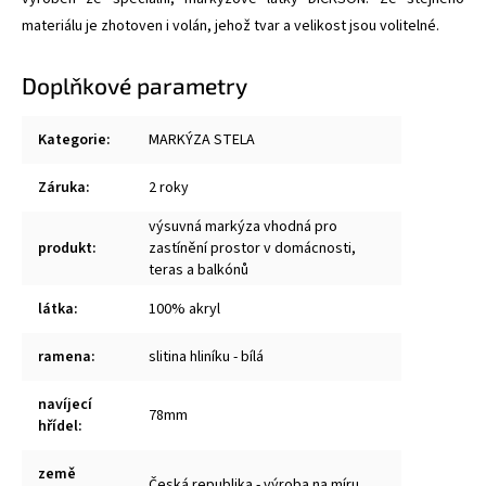
materiálu je zhotoven i volán, jehož tvar a velikost jsou volitelné.
Doplňkové parametry
Kategorie
:
MARKÝZA STELA
Záruka
:
2 roky
výsuvná markýza vhodná pro
produkt
:
zastínění prostor v domácnosti,
teras a balkónů
látka
:
100% akryl
ramena
:
slitina hliníku - bílá
navíjecí
78mm
hřídel
:
země
Česká republika - výroba na míru