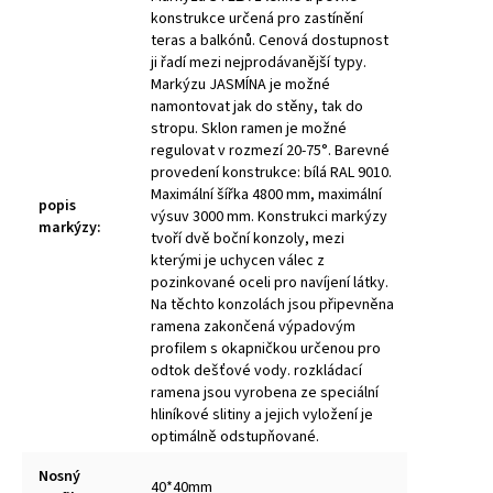
konstrukce určená pro zastínění
teras a balkónů. Cenová dostupnost
ji řadí mezi nejprodávanější typy.
Markýzu JASMÍNA je možné
namontovat jak do stěny, tak do
stropu. Sklon ramen je možné
regulovat v rozmezí 20-75°. Barevné
provedení konstrukce: bílá RAL 9010.
Maximální šířka 4800 mm, maximální
popis
výsuv 3000 mm. Konstrukci markýzy
markýzy
:
tvoří dvě boční konzoly, mezi
kterými je uchycen válec z
pozinkované oceli pro navíjení látky.
Na těchto konzolách jsou připevněna
ramena zakončená výpadovým
profilem s okapničkou určenou pro
odtok dešťové vody. rozkládací
ramena jsou vyrobena ze speciální
hliníkové slitiny a jejich vyložení je
optimálně odstupňované.
Nosný
40*40mm