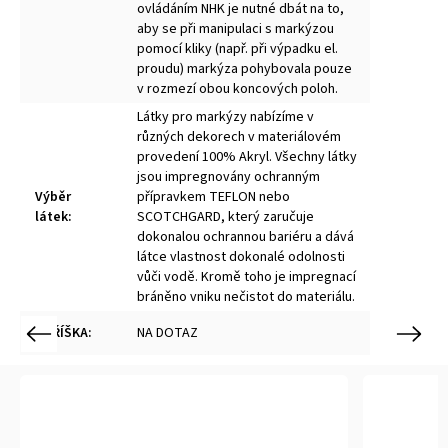
ovládáním NHK je nutné dbát na to,
aby se při manipulaci s markýzou
pomocí kliky (např. při výpadku el.
proudu) markýza pohybovala pouze
v rozmezí obou koncových poloh.
Látky pro markýzy nabízíme v
různých dekorech v materiálovém
provedení 100% Akryl. Všechny látky
jsou impregnovány ochranným
Výběr
přípravkem TEFLON nebo
látek
:
SCOTCHGARD, který zaručuje
dokonalou ochrannou bariéru a dává
látce vlastnost dokonalé odolnosti
vůči vodě. Kromě toho je impregnací
bráněno vniku nečistot do materiálu.
STŘÍŠKA
:
NA DOTAZ
Previous
Next