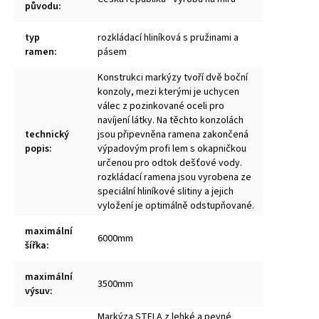
původu
:
typ
rozkládací hliníková s pružinami a
ramen
:
pásem
Konstrukci markýzy tvoří dvě boční
konzoly, mezi kterými je uchycen
válec z pozinkované oceli pro
navíjení látky. Na těchto konzolách
technický
jsou připevněna ramena zakončená
popis
:
výpadovým profi lem s okapničkou
určenou pro odtok dešťové vody.
rozkládací ramena jsou vyrobena ze
speciální hliníkové slitiny a jejich
vyložení je optimálně odstupňované.
maximální
6000mm
šířka
:
maximální
3500mm
výsuv
:
Markýza STELA z lehké a pevné