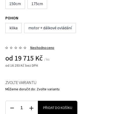
150cm
175cm
POHON
klika
motor + dálkové ovládání
Neohodnoceno
od
19 715 Kč
/ ks
od
16 293 Kč
bez DPH
ZVOLTE VARIANTU
Můžeme doručit do:
Zvolte variantu
PŘIDAT DO KOŠÍKU