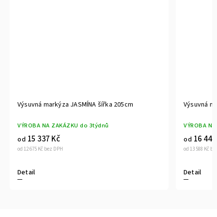
Výsuvná markýza JASMÍNA šířka 240cm
V
VÝROBA NA ZAKÁZKU do 3týdnů
V
16 441 Kč
od
o
od 13 588 Kč bez DPH
od
Detail
D