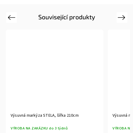
Související produkty
Previous
Next
Výsuvná markýza STELA, šířka 360cm
Výsuvná 
VÝROBA NA ZAKÁZKU do 3 týdnů
VÝROBA N