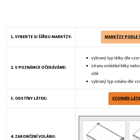
1. VYBERTE SI ŠÍŘKU MARKÝZY:
MARKÝZY PODLE 
vybraný typ látky dle vzor
stranu ovládání kliky neb
2. V POZNÁMCE OČEKÁVÁME:
sítě
vybraný typ volánu dle vz
3. ODSTÍNY LÁTEK:
VZORNÍK LÁT
4. ZAKONČENÍ VOLÁNU: