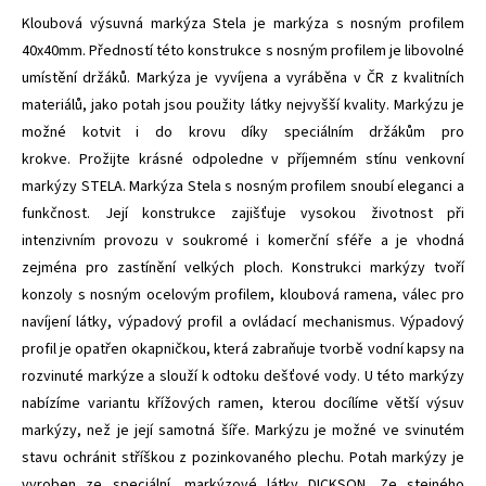
Kloubová výsuvná markýza Stela je markýza s nosným profilem
40x40mm. Předností této konstrukce s nosným profilem je libovolné
umístění držáků. Markýza je vyvíjena a vyráběna v ČR z kvalitních
materiálů, jako potah jsou použity látky nejvyšší kvality. Markýzu je
možné kotvit i do krovu díky speciálním držákům pro
krokve. Prožijte krásné odpoledne v příjemném stínu venkovní
markýzy STELA. Markýza Stela s nosným profilem snoubí eleganci a
funkčnost. Její konstrukce zajišťuje vysokou životnost při
intenzivním provozu v soukromé i komerční sféře a je vhodná
zejména pro zastínění velkých ploch. Konstrukci markýzy tvoří
konzoly s nosným ocelovým profilem, kloubová ramena, válec pro
navíjení látky, výpadový profil a ovládací mechanismus. Výpadový
profil je opatřen okapničkou, která zabraňuje tvorbě vodní kapsy na
rozvinuté markýze a slouží k odtoku dešťové vody. U této markýzy
nabízíme variantu křížových ramen, kterou docílíme větší výsuv
markýzy, než je její samotná šíře. Markýzu je možné ve svinutém
stavu ochránit stříškou z pozinkovaného plechu. Potah markýzy je
vyroben ze speciální, markýzové látky DICKSON. Ze stejného