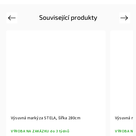
Související produkty
Previous
Next
ka 280cm
Výsuvná markýza STELA, šířka 355cm
nů
VÝROBA NA ZAKÁZKU do 3 týdnů