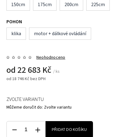
150cm
175cm
200cm
225cm
POHON
klika
motor + dálkové ovládání
Neohodnoceno
od
22 683 Kč
/ ks
od
18 746 Kč
bez DPH
ZVOLTE VARIANTU
Můžeme doručit do:
Zvolte variantu
PŘIDAT DO KOŠÍKU