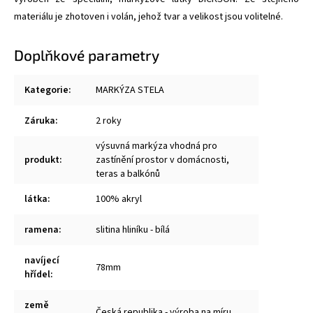
materiálu je zhotoven i volán, jehož tvar a velikost jsou volitelné.
Doplňkové parametry
Kategorie
:
MARKÝZA STELA
Záruka
:
2 roky
výsuvná markýza vhodná pro
produkt
:
zastínění prostor v domácnosti,
teras a balkónů
látka
:
100% akryl
ramena
:
slitina hliníku - bílá
navíjecí
78mm
hřídel
:
země
Česká republika - výroba na míru