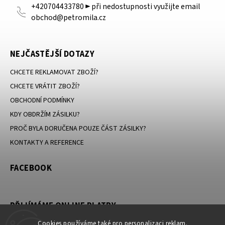
+420704433780 ► při nedostupnosti využijte email
obchod@petromila.cz
NEJČASTĚJŠÍ DOTAZY
CHCETE REKLAMOVAT ZBOŽÍ?
CHCETE VRÁTIT ZBOŽÍ?
OBCHODNÍ PODMÍNKY
KDY OBDRŽÍM ZÁSILKU?
PROČ BYLA DORUČENA POUZE ČÁST ZÁSILKY?
KONTAKTY A REFERENCE
FACEBOOK
PŘIJÍMÁME ONLINE PLATBY
Cookies používáme také pro personalizaci reklam.