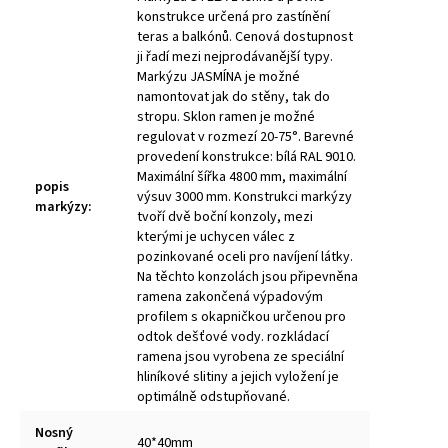
konstrukce určená pro zastínění
teras a balkónů. Cenová dostupnost
ji řadí mezi nejprodávanější typy.
Markýzu JASMÍNA je možné
namontovat jak do stěny, tak do
stropu. Sklon ramen je možné
regulovat v rozmezí 20-75°. Barevné
provedení konstrukce: bílá RAL 9010.
Maximální šířka 4800 mm, maximální
popis
výsuv 3000 mm. Konstrukci markýzy
markýzy
:
tvoří dvě boční konzoly, mezi
kterými je uchycen válec z
pozinkované oceli pro navíjení látky.
Na těchto konzolách jsou připevněna
ramena zakončená výpadovým
profilem s okapničkou určenou pro
odtok dešťové vody. rozkládací
ramena jsou vyrobena ze speciální
hliníkové slitiny a jejich vyložení je
optimálně odstupňované.
Nosný
40*40mm