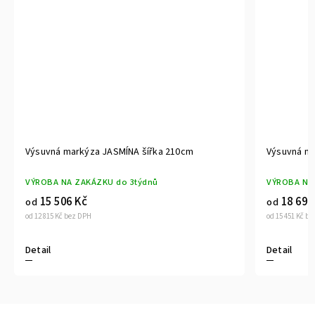
Výsuvná markýza JASMÍNA šířka 210cm
Výsuvná markýz
VÝROBA NA ZAKÁZKU do 3týdnů
VÝROBA NA ZAKÁ
15 506 Kč
18 696 Kč
od
od
od 12 815 Kč bez DPH
od 15 451 Kč bez DPH
Detail
Detail