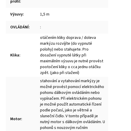
profil
:
Výsuvy
:
1,5 m
OVLÁDÁNÍ
:
:
otáčením kliky doprava / doleva
markýzu rozvíjíte (do vypnuté
polohy) nebo stahujete. Pro
Klika
:
dosažení vypnuté látky při
maximálním výsuvu je nutné provést
pootočení kliky o cca jednu otáčku
zpět. (jako při stažení)
stahování a vytahování markýzy je
možné provést pomocí elektrického
pohonu dálkovým ovládáním nebo
vypínačem. Při elektrickém pohonu
je možné použít automatické řízení
podle počasí, jako je větrné a
sluneční čidlo. V tomto případě je
Motor
:
nutný motor s dálkovým ovládáním. U
pohonů s nouzovým ručním