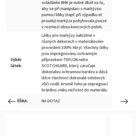
ovládáním NHK je nutné dbát na to,
aby se při manipulaci s markýzou
pomocí kliky (např. při výpadku el.
proudu) markýza pohybovala pouze
v rozmezí obou koncových poloh.
Látky pro markýzy nabízíme v
různých dekorech v materiálovém
provedení 100% Akryl. Všechny látky
jsou impregnovány ochranným
Výběr
přípravkem TEFLON nebo
látek
:
SCOTCHGARD, který zaručuje
dokonalou ochrannou bariéru a dává
látce vlastnost dokonalé odolnosti
vůči vodě. Kromě toho je impregnací
bráněno vniku nečistot do materiálu.
STŘÍŠKA
:
NA DOTAZ
Previous
Next