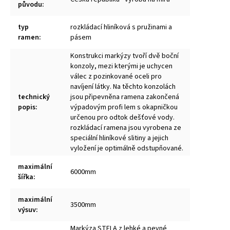
původu
:
typ
rozkládací hliníková s pružinami a
ramen
:
pásem
Konstrukci markýzy tvoří dvě boční
konzoly, mezi kterými je uchycen
válec z pozinkované oceli pro
navíjení látky. Na těchto konzolách
technický
jsou připevněna ramena zakončená
popis
:
výpadovým profi lem s okapničkou
určenou pro odtok dešťové vody.
rozkládací ramena jsou vyrobena ze
speciální hliníkové slitiny a jejich
vyložení je optimálně odstupňované.
maximální
6000mm
šířka
:
maximální
3500mm
výsuv
:
Markýza STELA z lehké a pevné