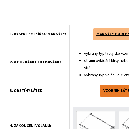
1. VYBERTE SI ŠÍŘKU MARKÝZY:
MARKÝZY PODLE 
vybraný typ látky dle vzor
stranu ovládání kliky neb
2. V POZNÁMCE OČEKÁVÁME:
sítě
vybraný typ volánu dle vz
3. ODSTÍNY LÁTEK:
VZORNÍK LÁT
4. ZAKONČENÍ VOLÁNU: