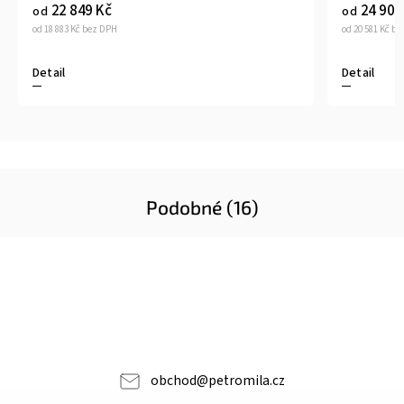
24 903 Kč
od
od 20 581 Kč bez DPH
Detail
Podobné (16)
obchod
@
petromila.cz