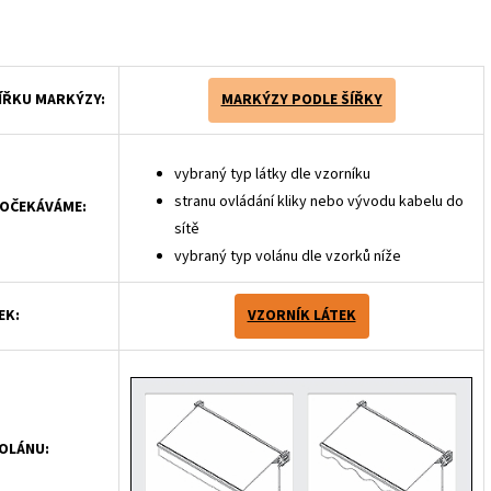
ŠÍŘKU MARKÝZY:
MARKÝZY PODLE ŠÍŘKY
vybraný typ látky dle vzorníku
stranu ovládání kliky nebo vývodu kabelu do
 OČEKÁVÁME:
sítě
vybraný typ volánu dle vzorků níže
EK:
VZORNÍK LÁTEK
VOLÁNU: