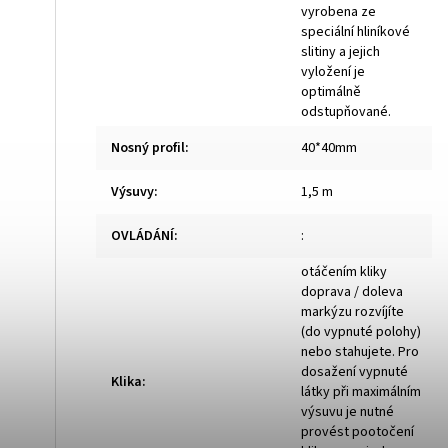
vyrobena ze
speciální hliníkové
slitiny a jejich
vyložení je
optimálně
odstupňované.
Nosný profil
:
40*40mm
Výsuvy
:
1,5 m
OVLÁDÁNÍ
:
:
otáčením kliky
doprava / doleva
markýzu rozvíjíte
(do vypnuté polohy)
nebo stahujete. Pro
dosažení vypnuté
Klika
:
látky při maximálním
výsuvu je nutné
provést pootočení