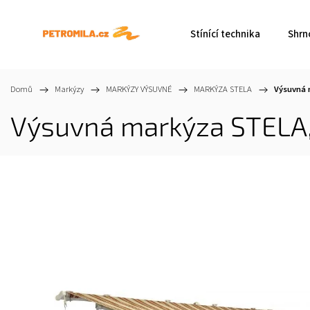
Stínící technika
Shrn
Domů
/
Markýzy
/
MARKÝZY VÝSUVNÉ
/
MARKÝZA STELA
/
Výsuvná 
Výsuvná markýza STELA,