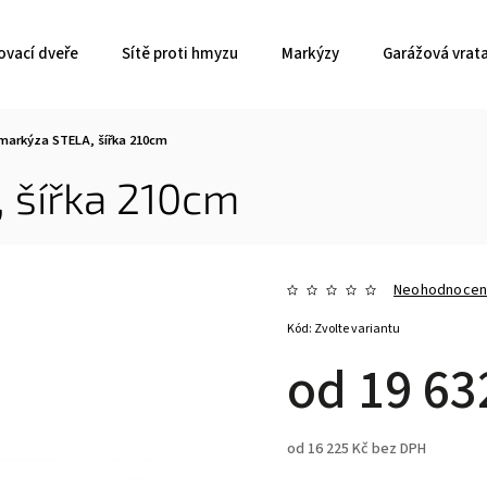
ovací dveře
Sítě proti hmyzu
Markýzy
Garážová vrat
markýza STELA, šířka 210cm
 šířka 210cm
Neohodnoce
Kód:
Zvolte variantu
od
19 63
od
16 225 Kč
bez DPH