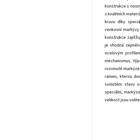
konstrukce s nosný
z kvalitních materi
krovu díky speci
venkovní markýzy 
konstrukce zajišťu
je vhodná zejména
ocelovým profilem
mechanismus. Výpa
rozvinuté markýze 
ramen, kterou doc
svinutém stavu o
speciální, markýz
velikost jsou volite