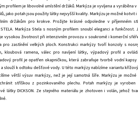
m profilem je libovolné umístění držáků. Markýza je vyvíjena a vyráběna v
álů, jako potah jsou použity látky nejvyšší kvality. Markýzu je možné kotvit i
álním držákům pro krokve. Prožijte krásné odpoledne v příjemném st
STELA. Markýza Stela s nosným profilem snoubí eleganci a funkčnost. J
je vysokou životnost při intenzivním provozu v soukromé i komerční sféř
 pro zastínění velkých ploch. Konstrukci markýzy tvoří konzoly s nos
, kloubová ramena, válec pro navíjení látky, výpadový profil a ovlád
dový profil je opatřen okapničkou, která zabraňuje tvorbě vodní kapsy
a slouží k odtoku dešťové vody. U této markýzy nabízíme variantu křížov
ílíme větší výsuv markýzy, než je její samotná šíře. Markýzu je možné
chránit stříškou z pozinkovaného plechu. Potah markýzy je vyroben
ové látky DICKSON. Ze stejného materiálu je zhotoven i volán, jehož tva
lné.