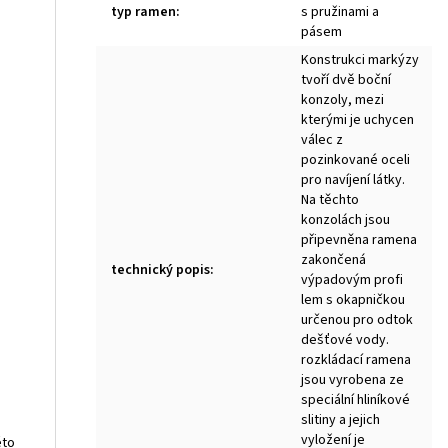
typ ramen
:
s pružinami a
pásem
Konstrukci markýzy
tvoří dvě boční
konzoly, mezi
kterými je uchycen
válec z
pozinkované oceli
pro navíjení látky.
Na těchto
konzolách jsou
připevněna ramena
zakončená
technický popis
:
výpadovým profi
lem s okapničkou
určenou pro odtok
dešťové vody.
rozkládací ramena
jsou vyrobena ze
speciální hliníkové
slitiny a jejich
vyložení je
éto