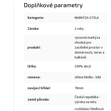
Doplňkové parametry
Kategorie
:
MARKÝZA STELA
Záruka
:
2 roky
výsuvná markýza
vhodná pro
produkt
:
zastínění prostor v
domácnosti, teras a
balkónů
látka
:
100% akryl
ramena
:
slitina hliníku - bílá
navíjecí hřídel
:
78mm
Česká republika -
země původu
:
výroba na míru
rozkládací hliníková