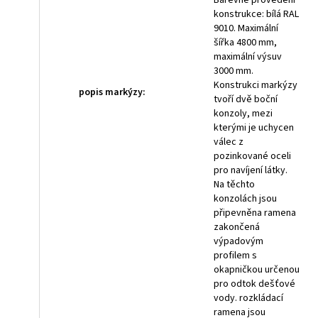
Barevné provedení
konstrukce: bílá RAL
9010. Maximální
šířka 4800 mm,
maximální výsuv
3000 mm.
Konstrukci markýzy
popis markýzy
:
tvoří dvě boční
konzoly, mezi
kterými je uchycen
válec z
pozinkované oceli
pro navíjení látky.
Na těchto
konzolách jsou
připevněna ramena
zakončená
výpadovým
profilem s
okapničkou určenou
pro odtok dešťové
vody. rozkládací
ramena jsou