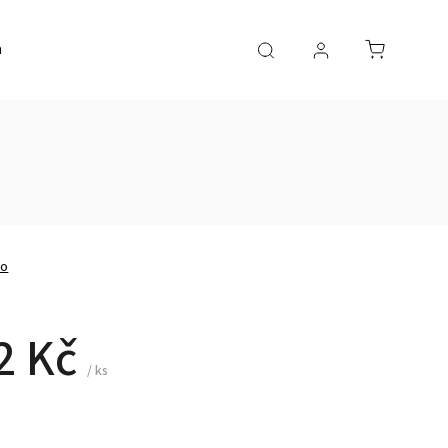
a
AKČNÍ ZBOŽÍ
no
2 Kč
/ ks