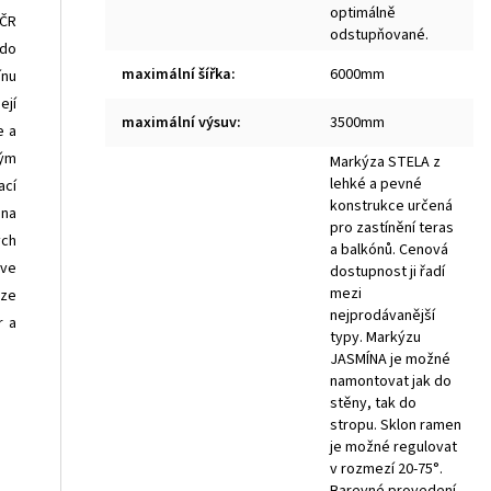
optimálně
 ČR
odstupňované.
 do
maximální šířka
:
6000mm
ínu
ejí
maximální výsuv
:
3500mm
e a
ným
Markýza STELA z
lehké a pevné
ací
konstrukce určená
 na
pro zastínění teras
ých
a balkónů. Cenová
 ve
dostupnost ji řadí
mezi
 ze
nejprodávanější
r a
typy. Markýzu
JASMÍNA je možné
namontovat jak do
stěny, tak do
stropu. Sklon ramen
je možné regulovat
v rozmezí 20-75°.