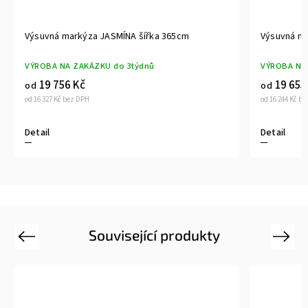
suvná markýza JASMÍNA šířka 365cm
Výsuvná markýza J
ROBA NA ZAKÁZKU do 3týdnů
VÝROBA NA ZAKÁZKU
19 756 Kč
19 655 Kč
d
od
16 327 Kč bez DPH
od 16 244 Kč bez DPH
tail
Detail
Související produkty
Previous
Next