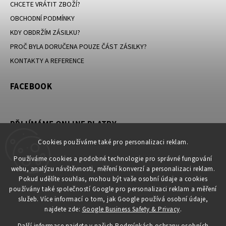
CHCETE VRÁTIT ZBOŽÍ?
OBCHODNÍ PODMÍNKY
KDY OBDRŽÍM ZÁSILKU?
PROČ BYLA DORUČENA POUZE ČÁST ZÁSILKY?
KONTAKTY A REFERENCE
FACEBOOK
PŘIJÍMÁME ONLINE PLATBY
Cookies používáme také pro personalizaci reklam.
Používáme cookies a podobné technologie pro správné fungování
webu, analýzu návštěvnosti, měření konverzí a personalizaci reklam.
KONTAKT
Pokud udělíte souhlas, mohou být vaše osobní údaje a cookies
používány také společností Google pro personalizaci reklam a měření
obchod
@
petromila.cz
služeb. Více informací o tom, jak Google používá osobní údaje,
+420704433780 ► při nedostupnosti využijte email
najdete zde:
Google Business Safety & Privacy
.
obchod@petromila.cz