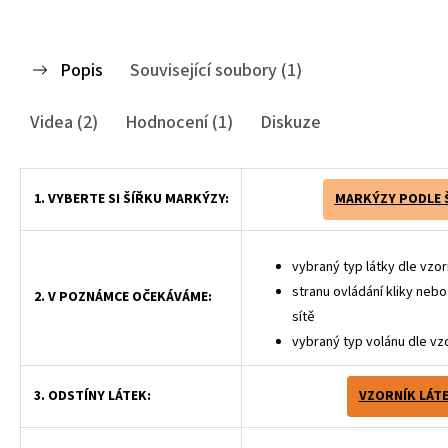
Popis
Související soubory (1)
Videa (2)
Hodnocení (1)
Diskuze
1. VYBERTE SI ŠÍŘKU MARKÝZY:
MARKÝZY PODLE 
vybraný typ látky dle vzor
stranu ovládání kliky neb
2. V POZNÁMCE OČEKÁVÁME:
sítě
vybraný typ volánu dle vz
3. ODSTÍNY LÁTEK:
VZORNÍK LÁT