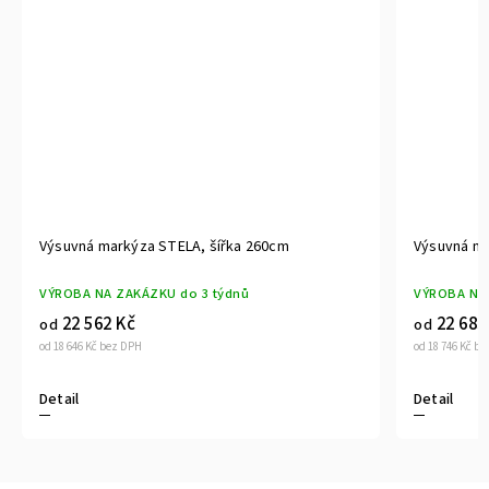
260cm
Výsuvná markýza STELA, šířka 270cm
VÝROBA NA ZAKÁZKU do 3 týdnů
22 683 Kč
od
od 18 746 Kč bez DPH
Detail