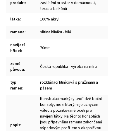
produkt
:
zastínění prostor v domácnosti,
teras a balkónů
látka
:
100% akryl
ramena
:
slitina hliníku - bílá
navíjecí
70mm
hřídel
:
země
Česká republika - výroba na míru
původu
:
typ
rozkládací hliníková s pružinami a
ramen
:
pásem
Konstrukci markýzy tvoří dvě boční
konzoly, mezi kterými je uchycen
válec z pozinkované oceli pro
navíjení látky. Na těchto konzolách
jsou připevněna ramena zakončená
popis
:
výpadovým profi lem s okapničkou