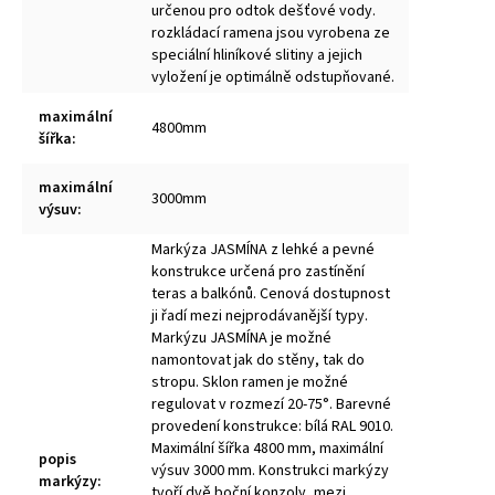
určenou pro odtok dešťové vody.
rozkládací ramena jsou vyrobena ze
speciální hliníkové slitiny a jejich
vyložení je optimálně odstupňované.
maximální
4800mm
šířka
:
maximální
3000mm
výsuv
:
Markýza JASMÍNA z lehké a pevné
konstrukce určená pro zastínění
teras a balkónů. Cenová dostupnost
ji řadí mezi nejprodávanější typy.
Markýzu JASMÍNA je možné
namontovat jak do stěny, tak do
stropu. Sklon ramen je možné
regulovat v rozmezí 20-75°. Barevné
provedení konstrukce: bílá RAL 9010.
Maximální šířka 4800 mm, maximální
popis
výsuv 3000 mm. Konstrukci markýzy
markýzy
:
tvoří dvě boční konzoly, mezi