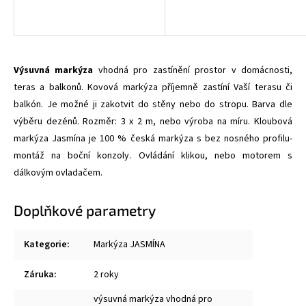
Výsuvná markýza
vhodná pro zastínění prostor v domácnosti,
teras a balkonů. Kovová markýza příjemně zastíní Vaší terasu či
balkón. Je možné ji zakotvit do stěny nebo do stropu. Barva dle
výběru dezénů. Rozměr: 3 x 2 m, nebo výroba na míru. Kloubová
markýza Jasmína je 100 % česká markýza s bez nosného profilu-
montáž na boční konzoly. Ovládání klikou, nebo motorem s
dálkovým ovladačem.
Doplňkové parametry
Kategorie
:
Markýza JASMÍNA
Záruka
:
2 roky
výsuvná markýza vhodná pro