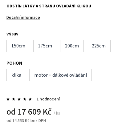
ODSTÍN LÁTKY A STRANU OVLÁDÁNÍ KLIKOU
Detailní informace
výsuv
150cm
175cm
200cm
225cm
POHON
klika
motor + dálkové ovládání
1 hodnocení
od
17 609 Kč
/ ks
od
14 553 Kč
bez DPH