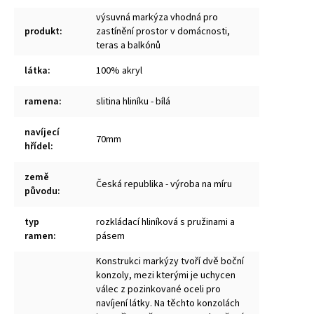
výsuvná markýza vhodná pro
produkt
:
zastínění prostor v domácnosti,
teras a balkónů
látka
:
100% akryl
ramena
:
slitina hliníku - bílá
navíjecí
70mm
hřídel
:
země
Česká republika - výroba na míru
původu
:
typ
rozkládací hliníková s pružinami a
ramen
:
pásem
Konstrukci markýzy tvoří dvě boční
konzoly, mezi kterými je uchycen
válec z pozinkované oceli pro
navíjení látky. Na těchto konzolách