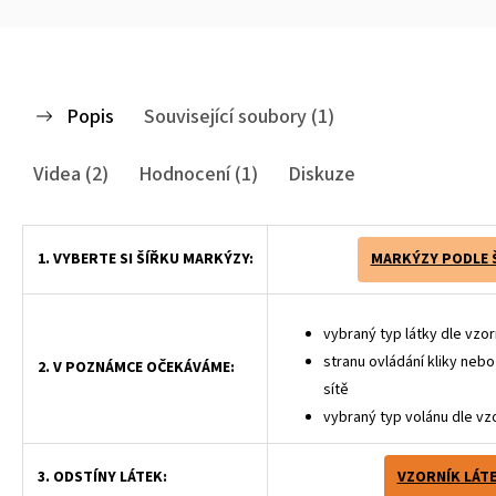
Popis
Související soubory (1)
Videa (2)
Hodnocení (1)
Diskuze
1. VYBERTE SI ŠÍŘKU MARKÝZY:
MARKÝZY PODLE 
vybraný typ látky dle vzor
stranu ovládání kliky neb
2. V POZNÁMCE OČEKÁVÁME:
sítě
vybraný typ volánu dle vz
3. ODSTÍNY LÁTEK:
VZORNÍK LÁT