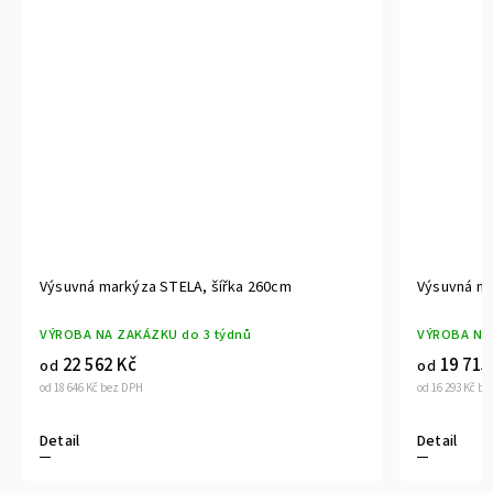
Výsuvná markýza STELA, šířka 260cm
Výsuvná ma
VÝROBA NA ZAKÁZKU do 3 týdnů
VÝROBA NA 
22 562 Kč
19 715
od
od
od 18 646 Kč bez DPH
od 16 293 Kč b
Detail
Detail