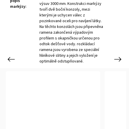
popis
výsuv 3000 mm. Konstrukci markýzy
markýzy
:
tvoří dvě boční konzoly, mezi
kterými je uchycen válec z
pozinkované oceli pro navíjení látky.
Na těchto konzolách jsou připevněna
ramena zakončená výpadovým
profilem s okapničkou určenou pro
odtok dešťové vody. rozkládací
ramena jsou vyrobena ze speciální
hliníkové slitiny a jejich vyložení je
Previous
Next
optimálně odstupňované.