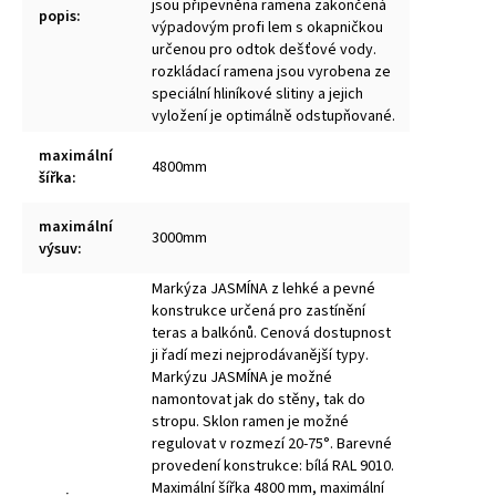
jsou připevněna ramena zakončená
popis
:
výpadovým profi lem s okapničkou
určenou pro odtok dešťové vody.
rozkládací ramena jsou vyrobena ze
speciální hliníkové slitiny a jejich
vyložení je optimálně odstupňované.
maximální
4800mm
šířka
:
maximální
3000mm
výsuv
:
Markýza JASMÍNA z lehké a pevné
konstrukce určená pro zastínění
teras a balkónů. Cenová dostupnost
ji řadí mezi nejprodávanější typy.
Markýzu JASMÍNA je možné
namontovat jak do stěny, tak do
stropu. Sklon ramen je možné
regulovat v rozmezí 20-75°. Barevné
provedení konstrukce: bílá RAL 9010.
Maximální šířka 4800 mm, maximální