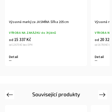
Výsuvná markýza JASMÍNA šířka 205cm
Výsuvná ma
VÝROBA NA ZAKÁZKU do 3týdnů
VÝROBA NA
15 337 Kč
20 320
od
od
od 12 675 Kč bez DPH
od 16 793 Kč b
Detail
Detail
Související produkty
Previous
Next