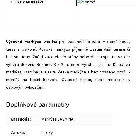
6. TYPY MONTÁŽE:
Výsuvná markýza
vhodná pro zastínění prostor v domácnosti,
teras a balkonů. Kovová markýza příjemně zastíní Vaší terasu či
balkón. Je možné ji zakotvit do stěny nebo do stropu. Barva dle
výběru dezénů. Rozměr: 3 x 2 m, nebo výroba na míru. Kloubová
markýza Jasmína je 100 % česká markýza s bez nosného profilu-
montáž na boční konzoly. Ovládání klikou, nebo motorem s
dálkovým ovladačem.
Doplňkové parametry
Kategorie
:
Markýza JASMÍNA
Záruka
:
2 roky