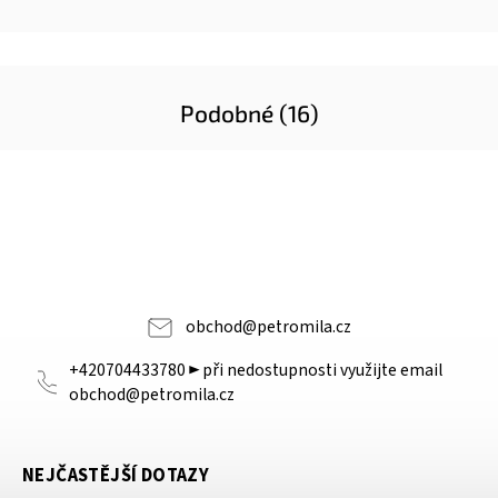
Podobné (16)
obchod
@
petromila.cz
+420704433780 ► při nedostupnosti využijte email
obchod@petromila.cz
NEJČASTĚJŠÍ DOTAZY