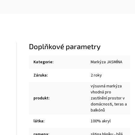
Doplňkové parametry
Kategorie
:
Markýza JASMÍNA
Záruka
:
2 roky
výsuvná markýza
vhodná pro
produkt
:
zastínění prostor v
domácnosti, teras a
balkónů
látka
:
100% akryl
ramena
:
slitina hliníku - bílá