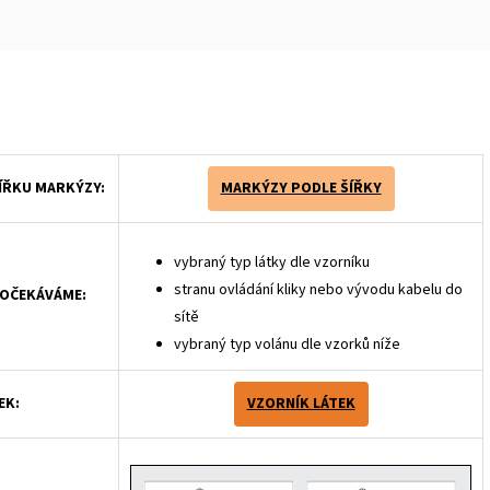
ŠÍŘKU MARKÝZY:
MARKÝZY PODLE ŠÍŘKY
vybraný typ látky dle vzorníku
stranu ovládání kliky nebo vývodu kabelu do
 OČEKÁVÁME:
sítě
vybraný typ volánu dle vzorků níže
EK:
VZORNÍK LÁTEK