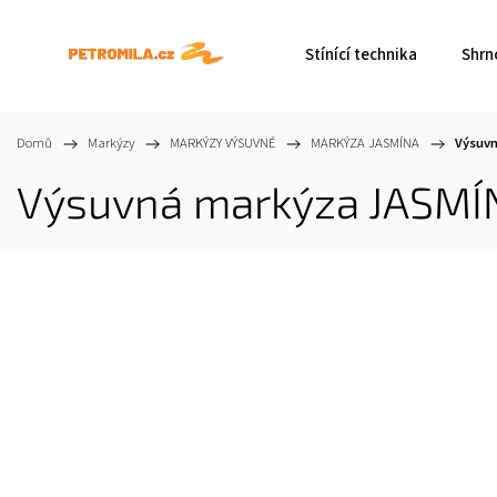
Stínící technika
Shrn
Domů
/
Markýzy
/
MARKÝZY VÝSUVNÉ
/
MARKÝZA JASMÍNA
/
Výsuvn
Výsuvná markýza JASMÍ