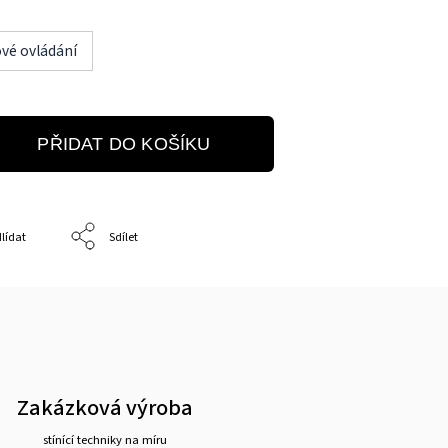
vé ovládání
PŘIDAT DO KOŠÍKU
lídat
Sdílet
Zakázková výroba
stínící techniky na míru