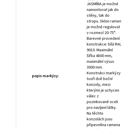
JASMÍNA je možné
namontovat jak do
stěny, tak do
stropu. Sklon ramen
je možné regulovat
v rozmezí 20-75°.
Barevné provedení
konstrukce: bílá RAL
9010. Maximální
šířka 4800 mm,
maximální výsuv
3000 mm.
Konstrukci markýzy
popis markýzy
:
tvoří dvě boční
konzoly, mezi
kterými je uchycen
válec z
pozinkované oceli
pro navíjení látky.
Na těchto
konzolách jsou
připevněna ramena