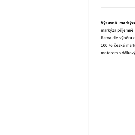
Výsuvná markýz
markýza příjemně z
Barva dle výběru 
100 % česká marký
motorem s dálkov