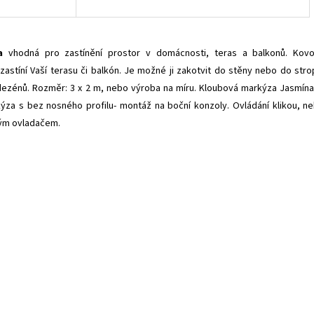
a
vhodná pro zastínění prostor v domácnosti, teras a balkonů. Kov
astíní Vaší terasu či balkón. Je možné ji zakotvit do stěny nebo do stro
dezénů. Rozměr: 3 x 2 m, nebo výroba na míru. Kloubová markýza Jasmína
za s bez nosného profilu- montáž na boční konzoly. Ovládání klikou, n
ým ovladačem.