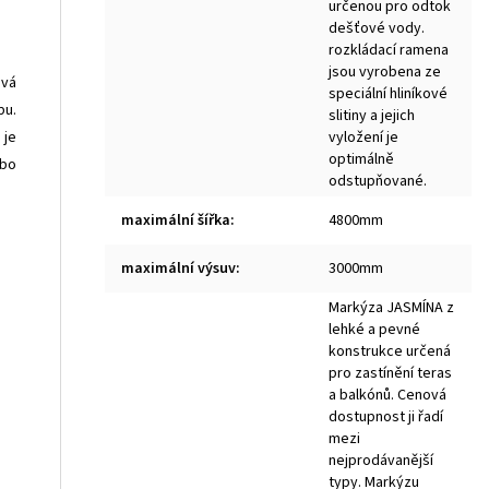
určenou pro odtok
dešťové vody.
rozkládací ramena
jsou vyrobena ze
ová
speciální hliníkové
pu.
slitiny a jejich
 je
vyložení je
optimálně
ebo
odstupňované.
maximální šířka
:
4800mm
maximální výsuv
:
3000mm
Markýza JASMÍNA z
lehké a pevné
konstrukce určená
pro zastínění teras
a balkónů. Cenová
dostupnost ji řadí
mezi
nejprodávanější
typy. Markýzu