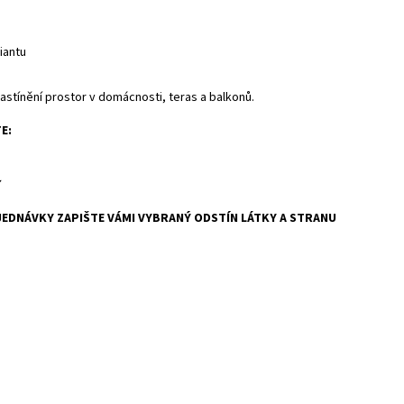
iantu
stínění prostor v domácnosti, teras a balkonů.
E:
EDNÁVKY ZAPIŠTE VÁMI VYBRANÝ ODSTÍN LÁTKY A STRANU