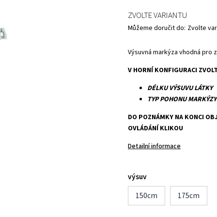
ZVOLTE VARIANTU
Můžeme doručit do:
Zvolte var
Výsuvná markýza vhodná pro za
V HORNÍ KONFIGURACI ZVOLT
DÉLKU VÝSUVU LÁTKY
TYP POHONU MARKÝZY
DO POZNÁMKY NA KONCI OBJ
OVLÁDÁNÍ KLIKOU
Detailní informace
výsuv
150cm
175cm