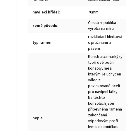
navíjecí hřídel
:
70mm
Česká republika -
země původu
:
výroba na míru
rozkládací hliníková
typ ramen
:
s pružinami a
pásem
Konstrukci markýzy
tvoří dvě boční
konzoly, mezi
kterými je uchycen
válec z
pozinkované oceli
pro navíjení látky.
Na těchto
konzolách jsou
připevněna ramena
zakončená
popis
:
výpadovým profi
lem s okapničkou