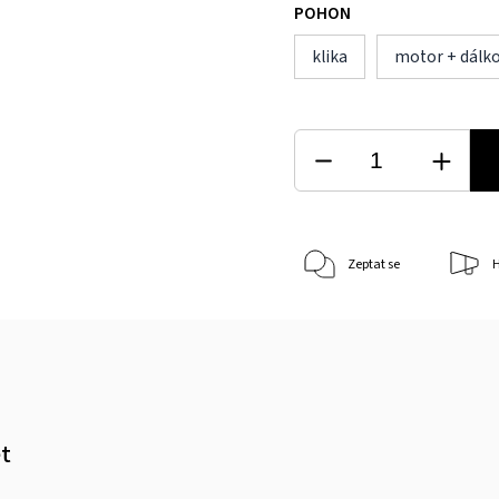
POHON
klika
motor + dálko
Zeptat se
H
et
m