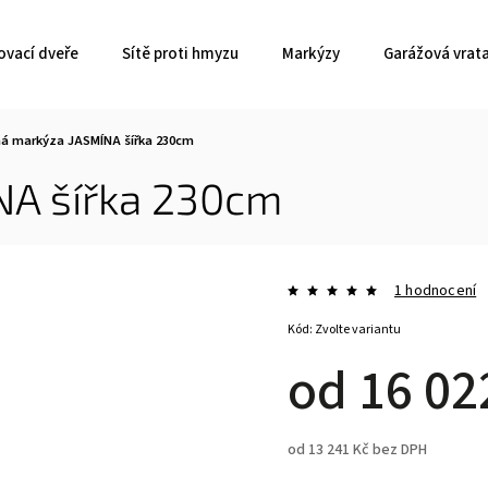
ovací dveře
Sítě proti hmyzu
Markýzy
Garážová vrat
á markýza JASMÍNA šířka 230cm
NA šířka 230cm
1 hodnocení
Kód:
Zvolte variantu
od
16 02
od
13 241 Kč
bez DPH