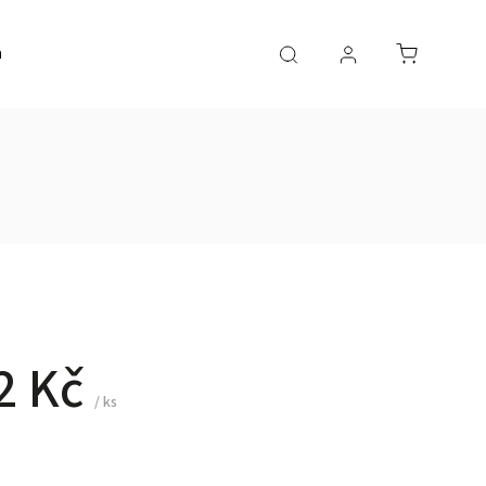
a
AKČNÍ ZBOŽÍ
2 Kč
/ ks