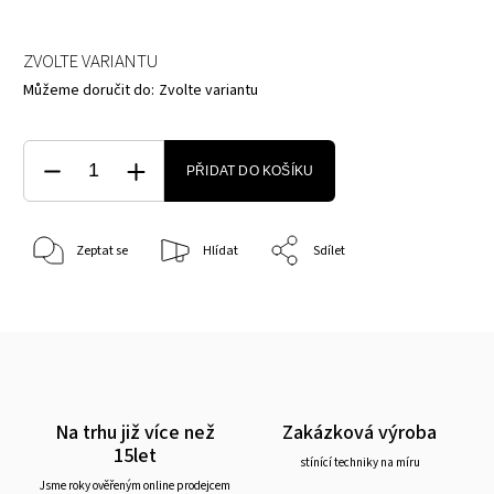
ZVOLTE VARIANTU
Můžeme doručit do:
Zvolte variantu
PŘIDAT DO KOŠÍKU
Zeptat se
Hlídat
Sdílet
Na trhu již více než
Zakázková výroba
15let
stínící techniky na míru
Jsme roky ověřeným online prodejcem