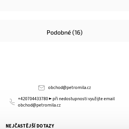
Podobné (16)
obchod
@
petromila.cz
+420704433780 ► při nedostupnosti využijte email
obchod@petromila.cz
NEJČASTĚJŠÍ DOTAZY