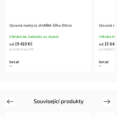
Výsuvná markýza JASMÍNA šířka 350cm
Výsuvná ma
VÝROBA NA ZAKÁZKU do 3týdnů
VÝROBA NA
19 410 Kč
15 640
od
od
od 16 041 Kč bez DPH
od 12 926 Kč b
Detail
Detail
Související produkty
Previous
Next