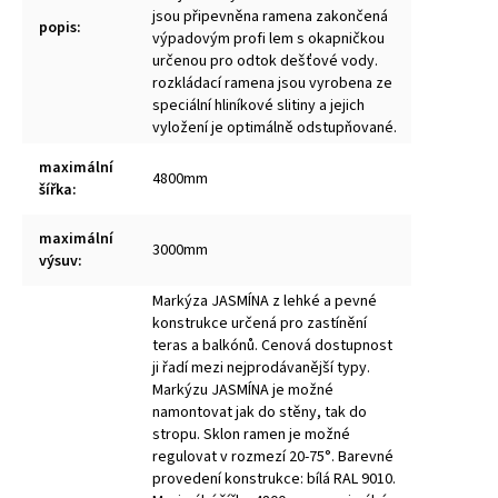
jsou připevněna ramena zakončená
popis
:
výpadovým profi lem s okapničkou
určenou pro odtok dešťové vody.
rozkládací ramena jsou vyrobena ze
speciální hliníkové slitiny a jejich
vyložení je optimálně odstupňované.
maximální
4800mm
šířka
:
maximální
3000mm
výsuv
:
Markýza JASMÍNA z lehké a pevné
konstrukce určená pro zastínění
teras a balkónů. Cenová dostupnost
ji řadí mezi nejprodávanější typy.
Markýzu JASMÍNA je možné
namontovat jak do stěny, tak do
stropu. Sklon ramen je možné
regulovat v rozmezí 20-75°. Barevné
provedení konstrukce: bílá RAL 9010.