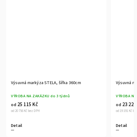
Výsuvná markýza STELA, šířka 360cm
Výsuvná ma
VÝROBA NA ZAKÁZKU do 3 týdnů
VÝROBA NA 
25 115 Kč
23 221
od
od
od 20 756 Kč bez DPH
od 19 191 Kč b
Detail
Detail