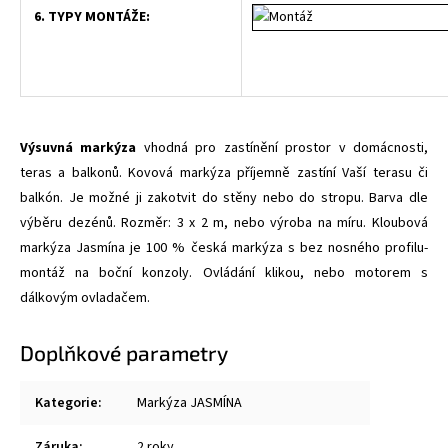
6. TYPY MONTÁŽE:
Výsuvná markýza
vhodná pro zastínění prostor v domácnosti,
teras a balkonů. Kovová markýza příjemně zastíní Vaší terasu či
balkón. Je možné ji zakotvit do stěny nebo do stropu. Barva dle
výběru dezénů. Rozměr: 3 x 2 m, nebo výroba na míru. Kloubová
markýza Jasmína je 100 % česká markýza s bez nosného profilu-
montáž na boční konzoly. Ovládání klikou, nebo motorem s
dálkovým ovladačem.
Doplňkové parametry
Kategorie
:
Markýza JASMÍNA
Záruka
:
2 roky