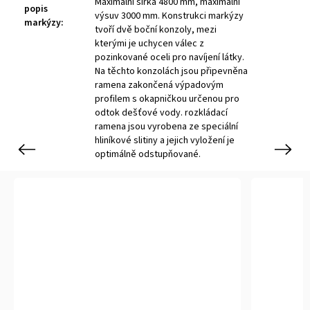
Maximální šířka 4800 mm, maximální
popis
výsuv 3000 mm. Konstrukci markýzy
markýzy
:
tvoří dvě boční konzoly, mezi
kterými je uchycen válec z
pozinkované oceli pro navíjení látky.
Na těchto konzolách jsou připevněna
ramena zakončená výpadovým
profilem s okapničkou určenou pro
odtok dešťové vody. rozkládací
ramena jsou vyrobena ze speciální
hliníkové slitiny a jejich vyložení je
Previous
Next
optimálně odstupňované.