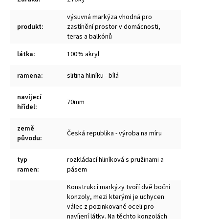
výsuvná markýza vhodná pro
produkt
:
zastínění prostor v domácnosti,
teras a balkónů
látka
:
100% akryl
ramena
:
slitina hliníku - bílá
navíjecí
70mm
hřídel
:
země
Česká republika - výroba na míru
původu
:
typ
rozkládací hliníková s pružinami a
ramen
:
pásem
Konstrukci markýzy tvoří dvě boční
konzoly, mezi kterými je uchycen
válec z pozinkované oceli pro
navíjení látky. Na těchto konzolách